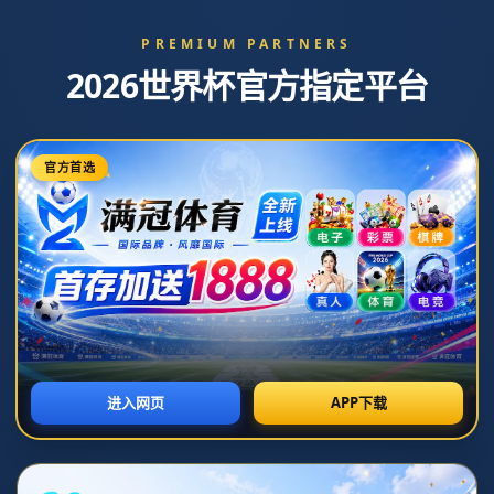
CONTRAC
新闻中心
新闻中心
分类
不容错过的世界杯赛事直播最佳平台
时间：2026-07-07T16:28:28+08:00