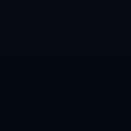
赛转播 做一次全面体验 看看在实际使用中是否存在清晰度缩水 弹
幕过于扰人 无法关闭解说 或终端兼容不佳等问题 通过这种提前
“踩点” 你更有机会在精彩对决真正开始前 就为自己确定一个不容
错过的世界杯赛事直播最佳平台 用整届赛事的时间 去验证一次正
确的选择