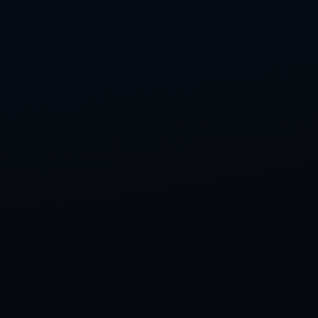
论是速度型边锋还是支点中锋，只要能在有限机会中
全队自信。其三则是主教练临场指挥果断，敢于在下
分析时给予更高权重。
几个维度综合打分 预选赛与近期表现 关键球员健康
加一些重要的客观数据，如场均失球、预期进球差、关
避免单纯依赖直觉和舆论风向，帮助你在信息复杂的
基础上，寻找那些被普遍低估但并非完全无名的队