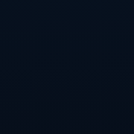
倍 并且在逻辑上仍然可控 这类组合对于追求世界杯高回报 又不想
彻底变成“碰运气”的玩家而言 更接近“划算”的真实含义