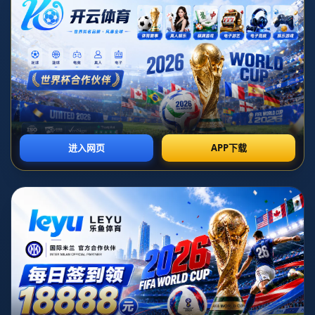
世界杯投注高额回报盘点哪里更划算
每逢世界杯 狂欢的不仅是球迷 更是无数盯着赔率和盘口的玩家 在
铺天盖地的信息之下 很多人会产生一种错觉 似乎只要押对冷门 就
能一夜回本甚至翻倍 但真正懂行的人都明白 并不是赔率越高越划
算 而是要在合理风险下寻找更优回报 围绕“世界杯投注高额回报盘
点 哪里更划算”这一主题 我们更应该思考的是 怎样在众多玩法中
筛选出性价比较高的选择 而不是单纯追逐刺激的高赔率
理解高额回报的本质
在世界杯投注中 很多人会盯着那些动辄6倍 8倍甚至10倍以上的赔
率 觉得这才算“高额回报” 但从长期收益角度看 真正值得关注的是
赔率 胜率与投入之间的平衡 如果一场比赛冷门赔率高到10倍 却只
有极低概率命中 那么它的期望值可能远不如一场赔率只有2倍 但更
容易判断的赛事 因此讨论哪里更划算 本质是讨论
在不同玩法和盘
面里 哪些选择兼顾了可预见性与收益率
高回报玩法盘点及性价比分析