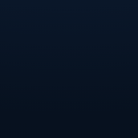
于认为淘汰赛保守 进球数偏低 但实际上 一旦出现早早破门 比赛节
奏反而容易打乱 此时 赛前被看低的大球盘 搭配中等偏上的赔率 反
而体现出不错的性价比
案例分析 冷门与高赔率并非一回事
以往某届世界杯的小组赛为例 一场传统豪门对阵非洲球队 赛前主
胜只有一倍三左右 平局在四倍左右 客胜则接近十倍 多数人会把目
光集中在“爆冷赢球”上 但结合状态 球队内部矛盾 以及非洲球队身
体对抗优势 那场比赛的走势更接近于 豪门难以轻松取胜且防守漏
洞明显 最终结果是双方战成平局 那一场的平局赔率虽然远不如客
胜客队那般夸张 却在合理概率下提供了较高回报 对真正做过功课
的玩家而言 选择平局要比盲追极端冷门的客胜更划算 这种案例说
明 在世界杯投注中 真正的高额回报通常藏在 被忽视的中段赔率区
间 而不是最耀眼的数字上
从玩法组合角度寻找划算空间
很多人提到高额回报 会想到串关 因为两三场甚至多场赛事串联 确
实能让整体赔率迅速放大 但如果每一场都选极端方向 串关的失败
率会急速上升 更理性的做法是 用相对稳健的盘口搭配一到两个略
激进的选择 比如 两场看好大概率打出的一倍五左右盘口 再加上一
场偏冷的平局或者让球盘 这样组成的整体赔率 常常能达到三到五