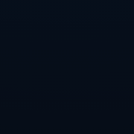
信息差与时间点也是回报关键