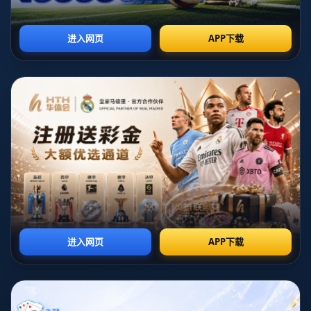
在世界杯这种短期杯赛中 玩法结构与联赛略有不同 常见高回报玩