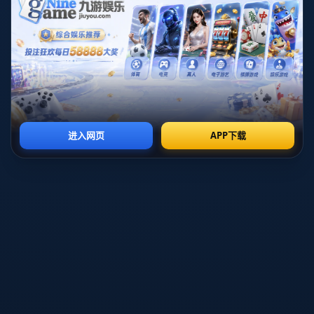
调，比如从 让一球半 调整成 让一球或一球球半，赔率略有上升。
很多人会以为是“机构看空强队”，其实更多时候只是为了重新平衡
资金分布。如果你通过直播观察到强队场面优势明显，这类盘口微
调反而往往是切入强队的好时机，而并非恐慌离场的信号。