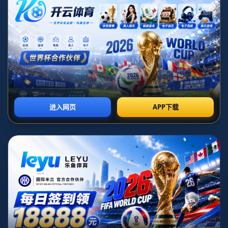
世界杯滚球经验总结 高手独家心得揭秘
每逢世界杯，90分钟不只是球员在奔跑，也是无数玩家在屏幕前紧
盯“滚球盘”的紧张时刻。和赛前投注不同，世界杯滚球的节奏更
快、信息量更大，一次犹豫错过的，可能就是全场最好的机会。很
多人以为滚球只是“靠感觉”，但真正的老手都明白，滚球其实是一
门结合赛场节奏和数据判断的技术活。下面就围绕“世界杯滚球经
验总结”这一主题，把一些多年实战中沉淀下来的心得拆开讲透，
让你看球更冷静，看盘更清楚。