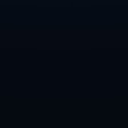
台大量下注，再以“涉嫌套利”“恶意刷彩金”为由冻结账号。这类骗
局会配合伪造的“客服聊天记录”“成功提现截图”，让你以为只要照
做就能“悄悄赚一笔”。记住，任何鼓吹稳定套利的平台玩法，最终
都只会利好平台或骗子，不会利好普通用户。
在使用任何世界杯投注平台时，注意不要随意截屏分享自己的账户
信息、投注记录、收款码等敏感内容，更不要把账号密码、短信验
证码透露给所谓“客服”或“老师”。必要时可为投注专门使用一张资
金有限的卡或钱包，避免资金池被完全暴露。
把世界杯当作享受比赛而非追逐翻倍的舞台
新手如果想在世界杯期间尝试投注，并不是绝对不可以，但一定要
把重心放在观赛体验，而不是赢多少。利用相对靠谱的世界杯投注
平台，少量、适度地参与，可以让你在理解盘口、数据分析的过程
中，对比赛有更多视角；相反，一旦把全部注意力集中在输赢和赔
率上，就会忽略足球本身的魅力，也更容易被平台的各种“诱饵”
“活动”牵着走。
真正的避坑，不是找到一个所谓“绝对安全”的世界杯投注平台，而
是学会用理性眼光审视每一步决策：平台是否透明、规则是否理
解、资金是否可控、情绪是否稳定。做到这几点，即便不参与任何