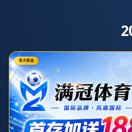
公司动态
行业资讯
世界杯买球入口可靠吗风险评测深度解析
当世界杯临近时 各种打着“世界杯买球入口”旗号的
缺乏经验的普通用户来说 很容易把这些入口当成正规
格外重要 这不仅关乎个人资金安全 还牵涉信息隐私