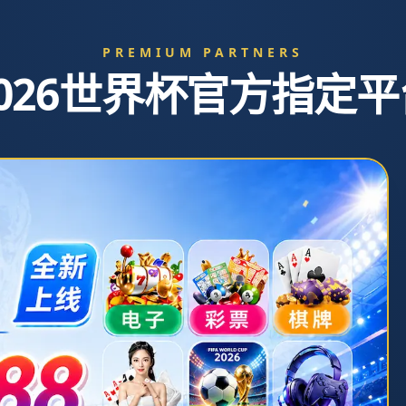
首页
关于我们
产品中心
CONTRAC
新闻中心
世界杯买球入口可靠吗风险评测
时间：2026-07-07T16:28:28+08:00
平台会在社交媒体 搜索引擎和聊天群里铺天盖地出现 看上去界面专业 支持
渠道 但围绕这些平台的真实风险 往往被刻意弱化甚至刻意隐藏 因此 
 法律责任和心理健康等多重维度