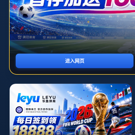
世界杯买球入口的常见类型与伪装手法
在搜索引擎或社交平台输入“世界杯买球入口” 往往能
一类则隐藏在微信群 QQ群或私聊中的“内部链接”
SEO优化 让自己在搜索结果中看起来更权威