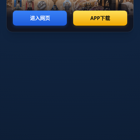
球领先体育娱乐集团”“与某知名俱乐部合作”等 但这些说法往往缺乏可查证
现问题时迅速“跑路” 从风险评测角度看 入口信息越不透明 平台背后的