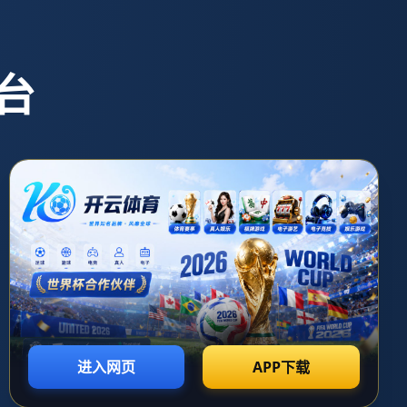
企业新闻
联系方式
当前位置 :
首页
>
企业新闻
比分直播 赔率走势甚至还配有所谓“专家推荐” 对于
对世界杯买球入口可靠吗进行系统性的风险评测 就显得