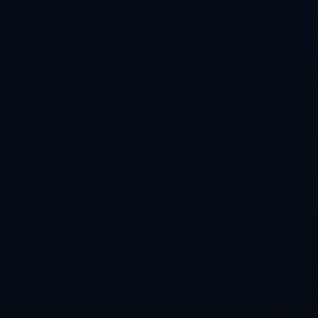
或双方都可能接受平局的对阵此外可以考虑将
不同类型玩法进行组
合
例如一场选胜平负另一场选大小球既分散风险又保持较高赔率避
免一味追求高回报而让注单变成“彩票式碰运气”
特殊玩法与实用案例解析
随着用户需求升级世界杯下注APP在热门玩法之外还加入了角球数
黄牌数以及球员进球等多样化选项其中
角球与黄牌玩法
通常和裁判
风格比赛节奏以及双方战术紧密相关例如边路传中频繁的球队往往
角球多而善于控球的技术型球队黄牌偏少曾经有一场南美球队对阵
欧洲强队的比赛由于南美队需要净胜球出线不断压上进攻导致角球
数远高于平均值提前判断进攻态势的玩家在角球玩法上获得了不错
的回报
至于
球员相关玩法
例如某球星是否进球是否有助攻通常适合对球队
战术和球员状态有一定了解的老用户在这种玩法中需要注意的关键
点包括主罚点球和任意球的球员角色核心球员是否有伤病隐患以及
教练是否习惯提前换下主力如果某球星场均出场时间不稳定却被世
界杯下注APP标记为进球热门那就需要更加谨慎
理性使用世界杯下注APP的核心原则