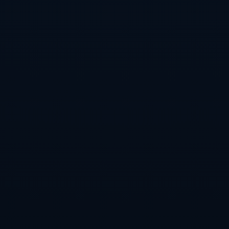
为了提高串关命中率更理性的做法是控制串关场次数量例如两到三
场为宜并且尽量避开不确定性特别高的比赛如关键战的末轮小组赛