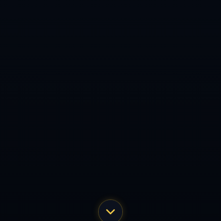
无论选择哪种玩法了解规则和概率只是第一步真正的关键是保持
理
性与克制
很多案例表明不是玩家不懂玩法而是情绪主导了决策例如
连输几场后加倍下注试图“翻本”或者在大胜之后盲目加大投入这些
都容易使原本的娱乐体验变质更健康的方式是提前设定预算清晰区
分观赛娱乐和投资理财不被高赔率和热点话题牵着走
总之想在世界杯下注APP中更好地参与就需要对胜平负让球盘大小
球串关以及各类特殊玩法有系统认识通过持续观察和记录形成自己
的判断模型同时学会在热闹的世界杯氛围中保持冷静把玩法视为辅
助观赛的工具而不是单纯追逐回报的渠道从而真正享受这一全球盛
事带来的紧张与激情
世界杯预测：小组赛冷门球队的可能性
世界杯外围买球：赔率与风险评估