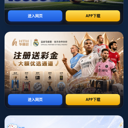
从
胜平负玩法的隐藏细节