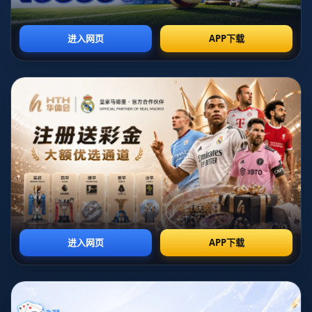
每到世界杯，比分预测就像一场全民参与的“智慧游戏”。有人凭感
觉下注，有人迷信“玄学”，也有人依托数据和模型争取更高胜率。
如果你希望自己的世界杯比分预测不再停留在“随缘”和“碰运气”层
面，而是通过一套相对理性、可复用的思路提高命中率，那么理解
背后的策略逻辑就至关重要。本文将围绕
世界杯比分预测
展开，从
数据方法、心理误区与实战策略三个层面，梳理一套更接近高胜率
的思考框架，让你在观赛时不仅看得过瘾，也猜得更稳。
数据为先 从比分结果回溯比赛本质