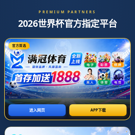
CONTRAC
新闻中心
新闻中心
分类
世界杯比分预测：高胜率策略推荐
时间：2026-07-07T16:28:28+08:00