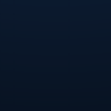
任何关于
高胜率策略推荐
的讨论，都绕不开数据。比分预测的本
质，是对进球数量和胜平负结果的概率判断，而概率判断的基础就
是信息。在世界杯这样的大赛中，信息主要来自三类维度 一是球
队整体实力，如世界排名、近期战绩、球员身价等 二是战术风
格，比如偏防守反击还是高位逼抢，偏重控球还是长传冲吊 三是
赛程与环境，包括小组出线形势、天气、海拔、连续作战疲劳程度
等。
想提高世界杯比分预测的胜率，第一步不是直接猜比分，而是先问
自己 “两队谁更容易进球 两队谁更容易丢球”。例如，一支球队在
预选赛与热身赛中场均进球达到2球以上，且面对中下游球队时常
常能取得大比分胜利，那么在世界杯小组赛遇到相对弱旅时，就具
备打出大球比分的基础。相反，如果两支球队都擅长防守，且关键
战的平局率很高，那么像0比0、1比1这种中低比分便更具参考价
值。