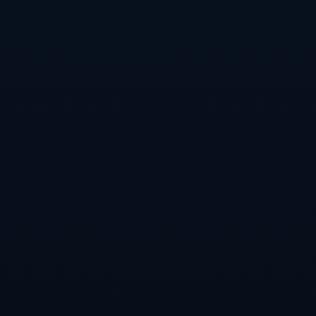
散太多筹码。
进球区间思路则是把注意力聚焦在“总进球数”上。你可以先判断这
场比赛更可能是低于两球的小比分，还是大于三球的开放局面，再
在对应区间中挑选最符合球队特点的比分结果。例如两支防守强硬
的欧洲球队交锋，小组赛首轮压力偏大，双方求稳，那么0比0或1
比0 就比3比2 4比3更加合理。通过进球区间限制范围，可以显著提
高预测效率。
场景拆解思路着重于比赛阶段性动机。世界杯与联赛不同，小组赛
与淘汰赛的比分结构差异明显 小组赛中某些球队只需一场平局就
能出线，踢法会偏保守；淘汰赛如果打平会进入加时甚至点球大
战，双方在常规时间内往往更慎重。对于这些场景，要有针对性的
逻辑预判 考虑到生死战中防守优先的倾向，比分往往更集中在1比
0 1比1 2比1等“有限冒险”区间。
典型案例分析 从“表面强弱”到“真实概率”
以某届世界杯小组赛为例 一支攻击力强劲的南美劲旅对阵一支防
守顽强的欧洲中游队。赛前大部分舆论认为南美球队会轻松取得2
球以上的优势胜利，比分预测中3比0 3比1被视为热门选项。然而
如果从高胜率策略角度拆解 会发现几个隐藏信息 首先 这场比赛对