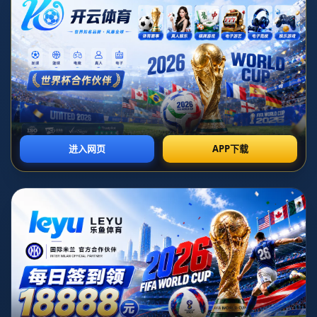
世界杯比分预测高胜率策略指南