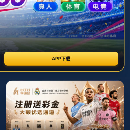
的主要竞争者，但两者在赛程适应上却面临截然不同的挑战。欧洲球队大
与湿度对北欧、西欧球员是一大考验。相反，南美球队对闷热环境通常更
恢复时间短就会放大体能隐患。在赛程预测模型中，“地区气候相似度”和
。世界杯为照顾全球转播市场，经常安排同一天不同时段的比赛，对于来
杯时，常常需要适应几乎颠倒的作息，若小组赛连续两场都在当地深夜或
更有优势。在进行赛程难度预测时，将“时差恢复天数”“夜场比例”“高温