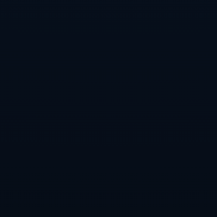
如何被赛程塑造”已经成为绕不过去的核心问题。无论是球迷、分析师还
性误差。也正是这些看似“比赛之外”的条件，构成了世界杯独一无二的
了源源不断的现实素材。