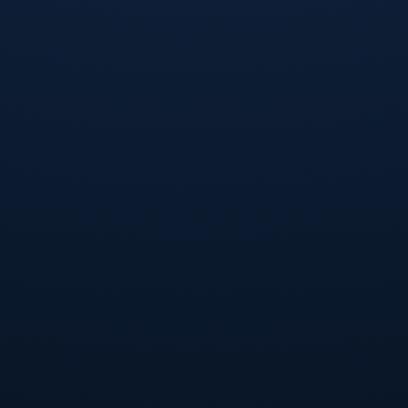
分布，尽量减少跨城市长途奔波。这种“隐性赛程优化”在某些届世界杯
汰赛甚至四强。从地区维度看，若东道主来自非传统豪门地区，这种赛程
平。