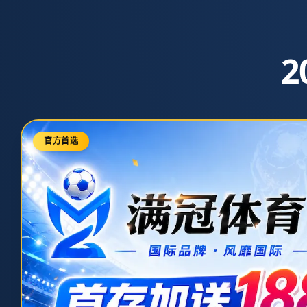
公司动态
行业资讯
世界杯赛程预测不同地区球队赛程影响深度解析
当球迷讨论世界杯走向时，关注最多的往往是球星状
候变化，不同地区球队面对的是完全不同的赛程难度
关。在进行世界杯赛程预测时，研究“不同地区球队