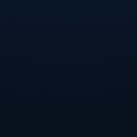
同大洲的球队影响并不对称。地理位置接近举办地的球队，往往可以获得
练和恢复时间。而来自远距离大洲的球队，若被分在需频繁更换比赛城市的
深度不够的球队尤为不利，且容易产生伤病。而在赛程预测分析中，将“移
率。
简单地比较小组实力，而是以多变量模型综合评估“不同地区球队赛程影
度、联赛赛程密度等因素融入算法，再叠加球队的历史世界杯表现、伤病
的比赛地点与气候极度接近其国内联赛环境，并且三场小组赛间隔较为合
多个气候带的赛程中，还同时面对不利的开球时间，那即便实力不俗，也