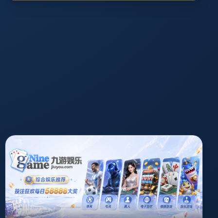
多来自高强度的俱乐部联赛，球员对高密度赛程有一
为适应，但他们在世界杯前往往经历艰苦的南美预选
“赛前总飞行距离”已经成为影响不同地区球队表现的
自不同时区的球队，这意味着截然不同的生物钟压
午后高温时段开球，赛程难度会急剧提升。相比之
时段比赛占比”等因素纳入分析，有助于更准确地评估