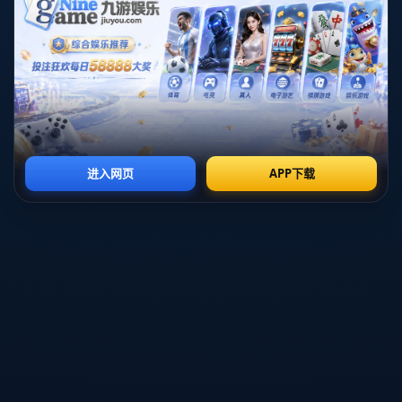
用户复盘，形成持续参与动力。整个旅程设计中，核心原则是让用
户在合适的时间看到恰当的信息，并拥有最低的操作成本。
简化复杂玩法的信息架构设计
世界杯下注玩法复杂，如胜平负、让球、大小球、组合串关、特殊
事件等，如果全部堆叠在界面上，只会造成信息噪音与认知负担。
优秀的平台会采用分层信息架构来对复杂玩法进行“降维”，例如，
将基础玩法集中呈现在最显眼区域，用标签或折叠面板将进阶玩法
“收纳”起来；同时通过语义清晰的文案与视觉引导，让用户自然区
分“基础玩法”“进阶玩法”“高阶组合”等层级。在文案设计中，尽量
避免生硬的技术术语，而采用接近球迷语言的表达，例如用“进球
数预判”代替单纯的“大小球”。这样的信息架构既能照顾新手的上
手体验，又为老手保留足够的深度操作空间，实现易用性与专业性
之间的平衡。
高压流量场景下的性能与交互优化
世界杯比赛多集中在固定时间段，开赛前后十几分钟常出现访问高
峰，这种场景下，系统性能与交互反馈直接影响用户对平台可靠性
的感知。一方面，应通过前端缓存、渐进加载、骨架屏等技术手段
降低页面首屏等待时间，避免大量用户在刷新页面时卡顿甚至崩
溃。在关键交互动作上，比如点击下注、调整金额、确认订单平台