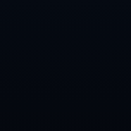
引入更具现场感的表达，如“距开球还有10分钟现在锁定你的预
测”，让用户感到自己在参与一场实时的赛事盛宴。情绪化设计必
须有边界，避免过度刺激或诱导式表达，要在氛围营造与理性下注
之间找到审慎平衡点。
从用户反馈到持续迭代的设计闭环
世界杯虽然仅持续一个多月，但平台的体验优化不应被视作一次性
项目，相反，更应将其看作一个集中收集反馈并快速迭代的窗口
期。在设计策略中预留意见反馈入口，如简洁的评分组件、赛后弹
出式体验调查等，再结合埋点数据与转化漏斗分析，识别用户在不
同环节的流失点与困惑点。例如，当数据发现大量用户在赛前浏览
阶段停留时间较长但下注转化较低时，可以针对性优化赛事列表的
排序逻辑与玩法说明的呈现方式。如果用户经常在确认页面停顿时
间过长，则可能代表文案不清或规则说明不足。通过这样的数据分
析与用户反馈结合，平台能够形成设计 评估 优化 再验证的闭环，
让世界杯这个高压场景成为推动整体产品体验进化的契机。
竞猜世界杯比赛胜负：专家为你支招
世界杯竞猜入口账户保护措施