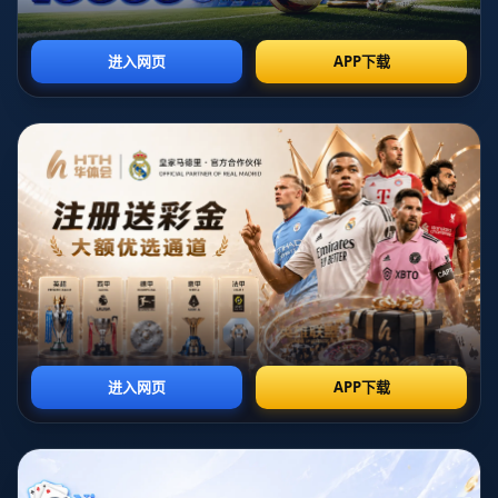
在世界杯期间，用户使用下注平台的心智模式与平日存在明显差
异：访问更高频、信息更密集、情绪更波动。因此平台需要基于完
整用户旅程来设计体验策略，包括赛前浏览、赛中下注、赛后结算
与复盘等节点。赛前阶段，用户最关注的并非复杂玩法，而是“一
眼看懂”的赛程、赔率与热门推荐，这要求首页信息架构采用赛事
驱动式布局，突出当天比赛、热门球队与关键数据。赛中阶段，实
时盘口与动态赔率成为焦点，界面必须围绕快速决策与低干扰交互
进行设计，减少多余信息干扰，保证用户在几秒内完成下注动作。
赛后阶段，则更适合通过数据回顾、战绩可视化和个性化统计帮助