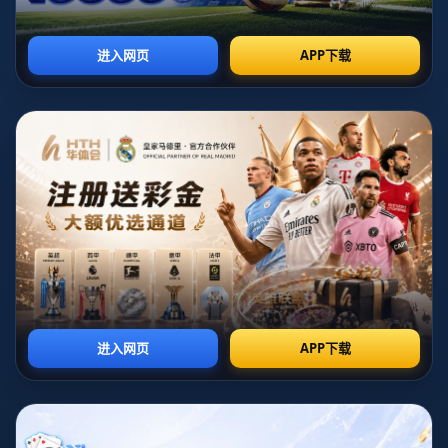
小组赛阶段往往被认为是“热身”,但在专业的世界杯预测体系里,小
组赛第三轮甚至第二轮的部分场次,早已被标注为极高影响力的关
键比赛。原因在于,小组第一和小组第二看似只差一个名次,实际意
味着完全不同的淘汰赛对阵路径。如果某支传统豪门在第二轮面对
实力接近的对手时没有拿下胜利,这场平局可能直接把他们推向淘
汰赛首轮就对阵另一支种子队的境地。对于预测者来说,分析这些
关键场次的心理战和取舍逻辑,比单纯比较阵容身价更重要。很多
教练会在已经稳居出线的前提下,通过调整战术甚至接受一场平局,
刻意避开另一条对自己更不利的对阵半区,这种“主动规划赛程”的行
为,往往会被敏锐的预测模型捕捉到信号,进而调整对冠军走势的判
断。
淘汰赛路径决定上限高度
如果说小组赛决定一支球队能不能“进入主舞台”,那么淘汰赛路径就
决定了它究竟能走多远。自从世界杯扩军后,淘汰赛对阵变得更加
复杂,但预测思路却愈发清晰——越早连遇强手,夺冠难度呈几何级
数上升。在分析赛程时,预测者会重点关注几个要素:一是同一半区
内传统豪门和新贵球队的集中程度;二是是否存在潜在黑马,会在某
一场对决中制造“意外”;三是关键节点是否有强强对话,例如四分之
一决赛中提前上演足坛经典对决。一个典型案例是,有的球队在纸