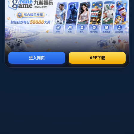
面实力上被视作夺冠热门,但如果它在淘汰赛阶段的假想路径是接
连对阵多支防守坚韧、比赛强度高的对手,那么即便整体实力占优,
在连续高压对抗下,伤病和状态波动几乎难以避免。相反,另一支整
体实力略逊的球队,若能在前两轮淘汰赛中面对风格相对宽松、防
线不够紧凑的队伍,就有机会通过稳健防守加高效反击节省体能,将
状态调整到最佳,去挑战更强的对手。
关键比赛的战术博弈与心理压力
从世界杯预测角度看,关键比赛并不只指传统意义上的强强对话,而
是指那些在赛程逻辑上具有“分岔口”意义的场次。比如某支球队在
小组赛第二轮若获胜即可提前出线,那么这场比赛的战术选择往往
更为保守,不少主帅会优先考虑零封不负,即便只是拿到一分,也能通
过最后一轮再行调整。此时,预测者需要读懂的是教练对风险的态
度,而非单纯的进攻能力对比。与此同时,心理压力在世界杯这种杯
赛中被无限放大。许多球队在首战表现拘谨,一旦首战不利,后续比
赛中为抢分而被迫投入更多兵力前压,反而给对手留下大片身后空
间。这种情绪反噬和战术失衡,决定了不少关键战的走向,也往往成
为冷门诞生的土壤,对整体预测产生连锁影响。
历史经验与数据模型的双重视角