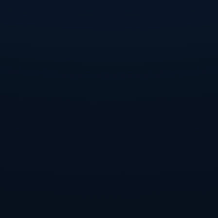
在资金问题上 充值与提现 是世界杯下注平台最常被咨询的内容之
一 合理的做法是先进行小额测试 观察充值到账时间 手续费比例 以
及能否顺利按规则完成提现 若平台在你盈利后突然提高流水要求
限制提款金额 或以风控审查为由长期拖延 就需要提高警惕 一些玩
家案例显示 有的平台在用户连续赢钱后会临时修改活动条款 拒绝
发放奖金或冻结账号 因此在参与任何红利活动前 最好认真阅读规
则 比如是否要求完成多倍流水 有效投注范围 是否排除某些玩法等
避免以为拿到了优惠 后期却发现真实成本极高
关于游戏与玩法本身 新用户经常会问 世界杯下注平台上的投注种
类有哪些 其中风险和节奏差异很大 常见的有胜平负 让球大小球 精