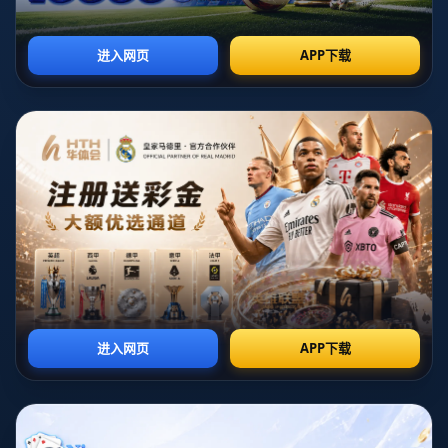
选择世界杯下注平台时需要注意什么 很多人第一反应是界面好看
活动多就跟着注册 但真正决定体验和安全的 是平台是否具备合法
牌照 是否公开规则和赔率算法 是否有清晰的隐私条款与风控机制
一般来说 合规平台会在首页底部或关于我们页面醒目展示牌照信
息 监管机构名称 以及客服电话和在线客服入口 建议玩家在注册之
前 先花几分钟搜索平台背景 不盲目相信论坛和社交媒体的推广软
文 尤其要警惕所谓内部消息稳赚方案和高额返利链接 这些往往与
博彩诈骗关联度极高
在账户注册环节 用户经常会疑惑 需要填写哪些真实信息才安全 通
常正规世界杯下注平台会要求绑定手机号 邮箱 以及实名信息 用于
防止未成年人参与和洗钱等行为 如果平台完全不做实名认证 或者
以各种理由索取与下注无关的额外隐私资料 比如要求提供网银密