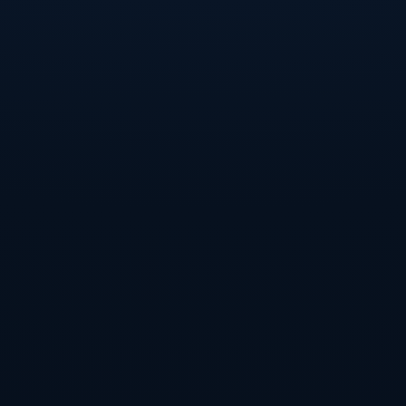
承受的范围。理性的做法，是在参与世界杯投注前就设定好总预
算，把这部分资金视作娱乐成本，即使全部亏损也不会影响正常生
活。实践中可以设定两个界限 一是总投入上限，比如整届赛事期
间不超过某个固定金额 二是单场投注上限，通常建议不要超过总
预算的一小部分，以免某一场比赛失败就摧毁整个计划。
与此止损和止盈同样重要。当连续几场世界杯投注都不顺利时，很
多人会被“翻本心理”左右，一再突破原有计划，这往往是从理性走
向失控的临界点。相反，有人一开始连赢几场，就盲目增加本金，
忽视了世界杯赛事本身的不确定性；冷门一旦来临，很可能将之前
的累积收益全部抹平。更稳妥的做法是设置一个“当日输赢区间”，
达到亏损上限自动停手，达到预期盈利也不贪心，在心态平稳时离
场。