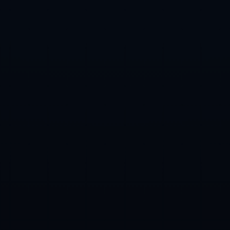
在支付方式方面，应避免在公共网络环境下进行充值或绑定银行卡
操作，尽量使用较为安全、成熟的支付渠道。一些世界杯投注平台
会以“秒到提现”“超高返点”为噱头，引导用户使用非官方的第三方
转账路径，甚至是个人账户收款，这种做法存在极大风险，包括资
金去向不明、纠纷维权困难等。在任何情况下，保证资金进出路径
清晰可追溯，是保护自身权益的关键一步。
理性参与将世界杯投注视作娱乐而非谋利工具
归根结底，无论世界杯投注平台如何包装，世界杯赛事本质上是体
育竞技，而非理财产品。理性玩家会把投注视作提升观赛乐趣的一
种方式，而不是获取稳定收益的渠道。如果你发现自己在连续几天
中频繁刷新盘口、研究赔率，心情也随着输赢大起大落，甚至影响
到工作和学习，就需要及时自查，考虑暂停参与。可以采用一些简
单策略来保持理性 例如限定每轮小组赛或淘汰赛阶段的总投注场
次数，只选择自己真正了解的球队进行竞猜，只使用闲钱参与，避
免借款或透支。如果能将这些注意事项内化为参与世界杯投注前的
自我约束，那么无论输赢，你都能保证在安全范围内享受赛事的乐
趣，而不是被不必要的风险所困扰。
世界杯投注赔率解析：找到最佳盘口