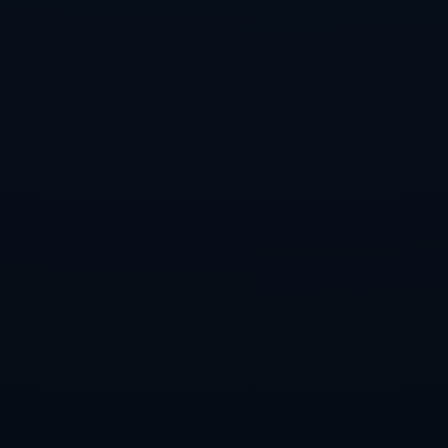
心理误区与“专家推荐”陷阱
世界杯关注度极高，各类“内幕消息”“专家预测”“付费推荐”层出不
穷。许多投注者在短时间内被大量信息包围，很容易产生认知偏
差。一种典型情况是“结果导向思维” 某个所谓的推荐账号连续猜中
几场冷门，于是平台用户就把其视为“神算子”，却忽略了统计学中
的样本误差 在海量预测者中，总有少数人会因概率原因连中几
场，他们自己也许并没有更优的信息或模型。将世界杯投注建立在
盲目信任他人之上，是非常危险的。
不少玩家容易产生“个人连胜或连败必然反转”的错误认知，认为连
输几场之后总该轮到自己“走运”，于是不断加大下注金额，这其实
属于典型的赌徒谬误。每一场世界杯比赛在赛前都是一个相对独立
的事件，结果由球队状态、战术安排、临场发挥等客观因素决定，
而不是由你的输赢记录决定。真正理性的态度，是接受概率波动带
来的连赢连输，而不是试图通过情绪化加注去“改命”。