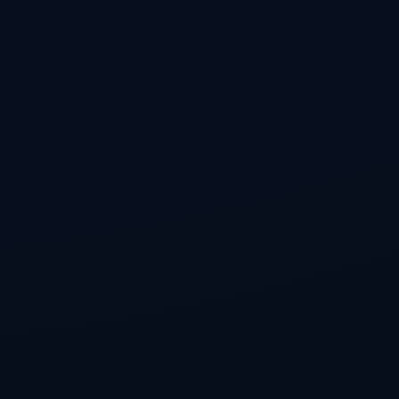
面的重大变化 而短时间内的连续跳动 尤其是伴随盘
前锋无法出场 这类消息会在短时间内引发职业资金集中
时间集中 资金在多场赛事之间分配不均 机构会根据整
面的变化 而是被整个赛程资金格局所牵引 因此 观察