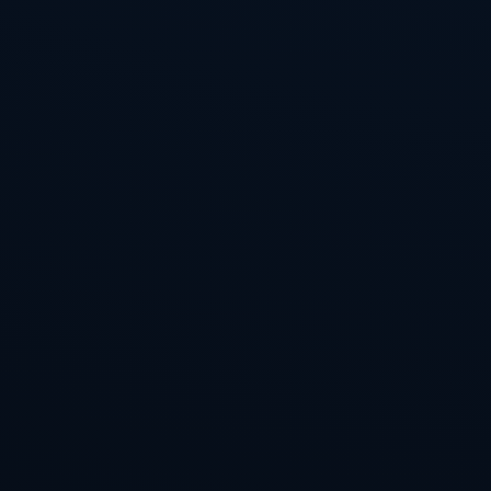
从变化节奏上看 赔率的缓慢波动与瞬间跳动 含义并
口方向改变 则往往意味着在信息 或大额资金层面出
操作 使得对应方向赔率出现明显位移 对普通玩家而
需要强调的是 并非所有赔率下调都是所谓热度 或内
体风险组合 对部分场次做出结构性调整 使整体赔付
赔率变化时 不能孤立只看一场 而要结合同期多场比