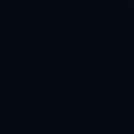
从策略角度看 理解世界杯外围竞猜赔率变化规律 并
比如 面对一支防守稳固但进攻乏力的球队 若初始盘
项
在具体操作中 很多人会关注所谓的“降赔趋势” 也
不仅不降 反而缓慢升高 或通过调整让球盘对热门方
专业术语来说 就是对热门结果的风险敞口处在安全
此外 世界杯比赛之间的时间差与分组形势 也会体现