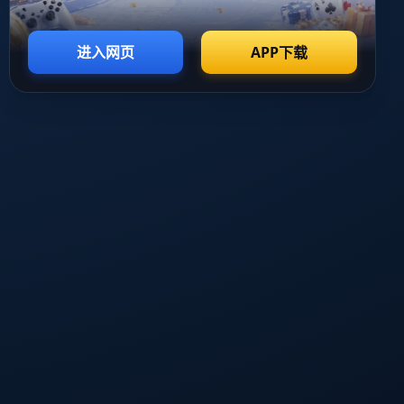
更依赖数据模型与长期经验 例如 世界杯小组赛中 传统
些因素就会在随后的修正阶段通过升降盘与水位调整体
间内集中涌向某一结果 机构为了平衡风险 会下调该结
热门胜出 那么热门胜的赔率会迅速下调 而平局和冷门
在这种背景下 一些看似不合理的盘口就可能成为信息