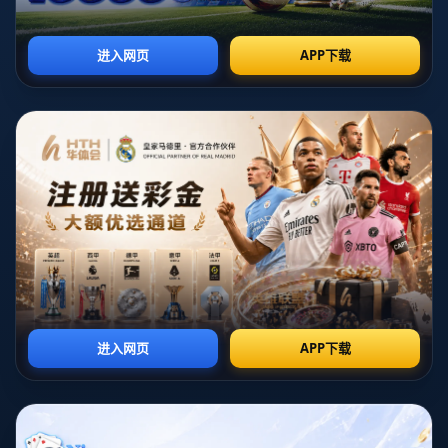
在任何世界杯下注平台中赔率不仅仅是“赢了能翻几倍”的简单数字
更是平台对赛事结果的概率评估再加上利润空间通常情况下欧赔中
的隐含概率总和会超过100百分比那一部分多出来的比例就代表平
台的抽水与风控余地因此若想制定有效的投注策略必须先学会把赔
率“还原”为概率例如当一支热门球队胜赔为1点50时很多人只看到
热门二字却忽视了这对应的隐含概率已经接近七成一旦状态出现波
动随时可能翻车盲目压重注自然风险极高相反那些被大众忽略的中
等赔率往往在冷门爆出时带来更高的期望回报关键不在于博冷或跟
热而是寻找赔率与真实胜率之间的偏差这个偏差越大长期价值越高