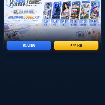
除了阵容，战术风格与对位关系更是2026世界杯投注中容易被高估
或低估的部分。比如一支习惯控球的技术型球队，在面对高位逼抢
和快速反击的对手时，往往更容易暴露后防空档。如果赛前情报显
示对手主打转换速度、喜欢边路突击，而这支技术型球队的边路防
守恰好是短板，那么即使纸面实力更强，也未必值得重注。真正有
价值的情报，是能帮助你看清“风格克制”的关系，而不仅仅是排名
榜上的数字差距。