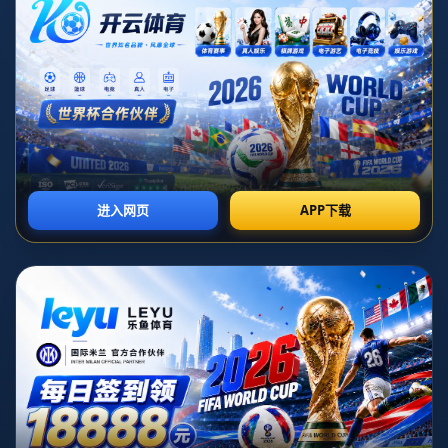
2026世界杯投注赛前情报的隐性价值
当球迷在为自己支持的球队呐喊时，真正冷静的人往往已经把目光
投向了赛前情报这一隐性筹码。尤其是在2026世界杯投注热潮来临
之前，谁能更早、更准地读懂球队与盘口背后的信息，谁就更有机
会把握主动权。很多人把竞猜结果归结为“运气”，却忽略了一个事
实——在信息极度透明的今天，赛前情报往往决定了你的投注上
限，而运气只是放大或缩小结果的变量。
要理解赛前情报如何主导你的选择，首先要明白它并不仅仅是新闻
头条或社交媒体上的热门话题。真正有价值的情报包含球队阵容、
伤停情况、战术倾向、心理状态、赛程密度乃至比赛地城市的气候
和海拔等多维度因素。2026世界杯投注想要避免“凭感觉下注”的盲
目性，就必须把这些零散的信息，拼接成一幅清晰的判断图景，从
而让每一次下注都有理可循。
在所有赛前情报中，阵容与伤停信息通常是最直观、也是最容易被
忽略细节的部分。比如核心前锋能否出场，后防中坚是否停赛，门
将是否状态不稳，这些因素对比赛走势的影响往往超过大众预期。
以往世界杯中，多支传统强队都曾因一两名关键球员的缺阵而战术
体系崩塌，却依旧有不少投注者仅凭“豪门滤镜”继续追捧。理性的
做法，是在投注前对比球队平时与关键球员缺阵时的表现差异，比