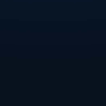
很多人在世界杯投注中忽视了一个关键维度——赛程与体能消耗。
2026世界杯赛制与传统赛程安排可能带来更多的舟车劳顿和轮换需
求，当一支球队连续在高强度对抗中作战，再加上跨时区、长途飞
行，体能和专注力都会受到显著影响。赛前情报中如果提到球队刚
经历加时赛、主力出场时间超负荷、或训练中有“放水”迹象，这些
都说明教练可能在下一场比赛中采取保守策略。在这种情况下，投
注时适当规避“大球”或谨慎看好强势一方，往往比盲目追进更多进
球更为理性。
心理层面的赛前情报，同样在2026世界杯投注中潜藏巨大影响力。
球队是为出线而战，还是已经提前锁定小组头名，这会极大改变其
对比赛的态度。一些球队在确保晋级后往往选择轮换主力、降低对