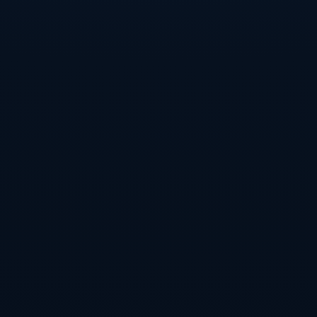
赛和淘汰赛阶段大量依靠 _逼抢反击_ 完成进攻 一旦在对手后场完
成断球 他们会在短时间内完成纵向直塞 与肋部斜向前插的结合 通
过 三到四脚传递 就直抵禁区关键空间 其xG per shot和转换效率居
高不下 再如 一支攻势足球代表队 则利用高位控球和精致短传渗透
在对阵密集防守球队时 通过耐心调度与多点换位频繁撕扯防线 虽
然有时射门数量并不夸张 但高质量机会占比极高 展现出 _控球与
效率兼顾_ 的进攻风格
随着数据技术的大量应用 世界杯球队进攻的准备过程也发生了深
刻变化 视频分析师和数据团队会在赛前针对对手的防线习惯 做出
非常精细的画像 比如对方边后卫的站位偏高还是偏深 中卫换位的
倾向 是否习惯造越位线 门将出击的时机等等 通过这些信息 教练组
可以在训练中设计极具针对性的进攻套路 包括从哪一侧发起压迫
选择哪条传球线路切入 或者在定位球中重点攻击对手哪一个区域
一定程度上 当前世界杯的进攻表现已经不仅仅是场上球员灵光一
现的结果 更是后台数据支持和前期战术设计共同作用的产物
在观感上 世界杯整体进攻节奏似乎越来越快 但更准确的说法是 攻
防转换质量和节奏控制能力同步提高 很多球队会在特定时段刻意
加速节奏 通过连续推进和耐心倒脚交替 使用类似 _节奏阶梯_ 的方