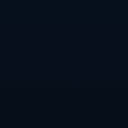
式消耗对手体能和集中度 一旦对手防线出现站位间距过大 或是中
场保护不及时的瞬间 就快速完成向前的纵深打击 这种有计划的节
奏变化 区别于以往单纯依靠速度型球员的局部爆发 被视为现代世
界杯进攻成熟度的重要标志 其背后折射的是球队整体战术素养和
球员对于比赛时间管理的深刻理解