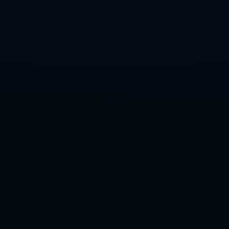
综合来看 世界杯球队进攻能力的表现趋势可以概括为 _结构化组织
与个体创造力的平衡_ 一方面 球队通过精细的数据分析与战术预案