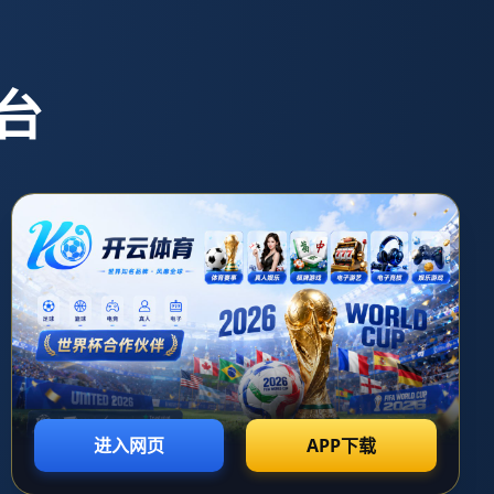
企业新闻
联系方式
当前位置 :
首页
>
企业新闻
在成人国家队层面徘徊不前的中国足球来说 这一次并
的老教头 如今把目光投向了尚未完全成型的U21球员