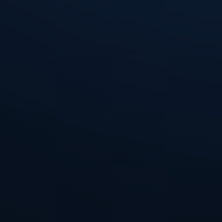
抓住“黄金年龄层”是中国足球的现实突破口
中国U21国家男子足球队所处的年龄段 大多介于18
体机能方面仍有巨大提升空间 很多中国球员之所以在
欧洲俱乐部以及国家队数十年的经验 嵌入到这些球员
束力的比赛复盘机制 都可以在U21阶段成为“常态动
战术理念更新带来的结构性变化