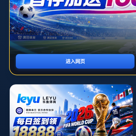
从世界名帅到青年军教头的角色转换