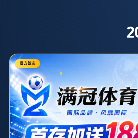
公司动态
行业资讯
希丁克挂帅中国U21国足的深层意义
当“希丁克出任中国U-21国家男子足球队主教练”
不是简单换帅 而是把赌注压在了“青年阶段”和“长
其背后的逻辑在于 用成熟的世界级执教经验 介入球