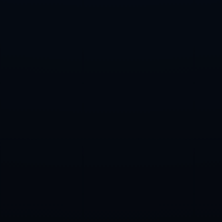
”上 但很多时候 名帅带来的惊艳更多停留在短期战术调整和临场指挥中 
的操作 那无疑是低估了这一次合作的意义 更深层次的价值在于 通过与他长
如何在密集赛程中安排轮换 如何评估一名年轻球员是否具备进入更高平台的条
情况
教练 既是一次现实层面的合作安排 也是一次关于中国足球发展路径的公开考
成长曲线 如果中国足球能在这段合作中 让更多年轻球员真正理解现代足
节流程 内化为自己的工作习惯 那么无论最终U21球队成绩如何 这次尝
设和观念更新上做真正的投入 那么再响亮的名字 也难以改变深层结构性的