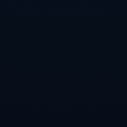
中国青训与亚洲对手的差距与优势
从宏观层面看，中国U-16国家男足14比0战胜东帝汶队，也折射出
亚洲范围内青少年足球发展水平的不均衡。一方面，中国在硬件条
件 上拥有较明显优势，诸如专业青训基地 人工草坪场地 体能康复
设施 数据分析系统等支撑，为U-16这样的梯队提供了相对完善的