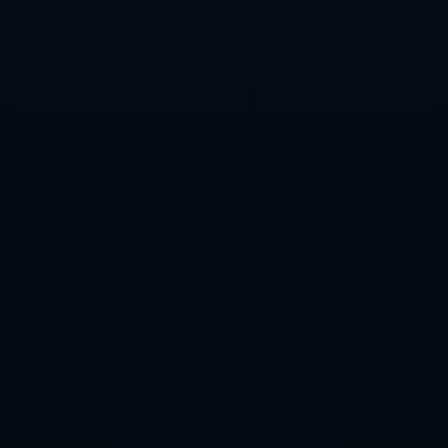
在社交媒体时代，类似“中国U-16国家男足14比0大胜东帝汶队”的
比赛极易成为热点。大量转发和讨论往往会形成两极化解读，一种
是无限放大胜利，认为青训已经“看见希望”；另一种则是刻意淡化
成绩，甚至以讽刺的方式指出对手实力有限，从而否定比赛价值。
理性的媒体叙事应当在两者之间找到平衡：既不吝于肯定球队在训
练和执行层面的进步，也不把这场大胜包装成足以改变中国足球整
体格局的“转折点”。
对于球迷而言，更健康的心态是在欣赏大比分胜利的关注背后的细
节——例如球队是否有稳定的攻守转换模式，是否能在不同对手面
前展现多样化打法，是否有持续输送人才的梯队架构。只有当舆论
环境能够鼓励理性评价，而非被比分单一牵动情绪时，青少年球员
才不会被外界过度追捧或苛责，也更有可能在相对平稳的氛围中成
长。
“14比0”带来的未来想象空间
中国U-16国家男足14比0大胜东帝汶队，大比分本身极具视觉冲
击，但更具价值的是它激发了一场关于青训体系 技术路线 心理培
养和长期规划的集体讨论。当我们把这场比赛视作一个节点，而不