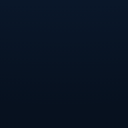
从个体闪光到整体造血的案例启示
青少年赛事中，经常会出现单场“爆红”的进攻球员——比如在这一
场14比0的比赛里，可能有前锋完成“大四喜”甚至“帽子戏法加助
攻”的耀眼数据。但在完整的青训体系视角下，教练和管理者更加
看重的是
集体配合 和 角色分工
。有些国字号梯队教练会刻意在大
比分领先时调整阵容，让替补球员获得充分出场时间，让不同位置
的队员尝试更多战术角色，如让边后卫套边更积极、让后腰尝试向
前持球推进，以提高整体阵容的实战经验。这种思路的核心在于，