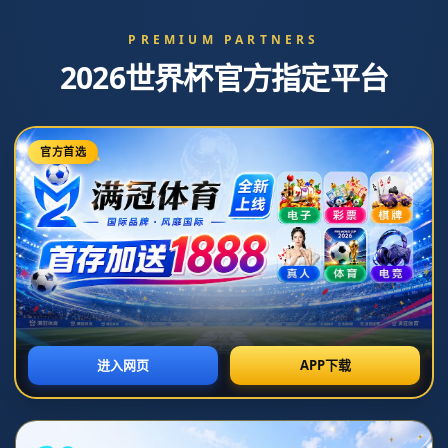
CONTRAC
新闻中心
新闻中心
分类
中国U-16国家男足14比0大胜东帝汶队
时间：2026-07-07T16:28:28+08:00