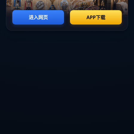
亚洲杯中的关键比赛，会更能体会这座冠军的含金量。在小组赛阶段，球
选择盲目压上，而是继续贯彻既定的防守反击策略，耐心等待对手因急躁
中仍然坚守战术纪律的能力，是成熟球队的重要标志，也反映出教练组在
通过长距离吊射、倒勾等极具观赏性的方式完成破门，用高难度动作直接
义还在于它为中国足球提供了多元发展的样本。长期以来，国内足球话语权
夺冠证明，只要有系统建设和持续投入，所谓“边缘”，也能成长为在国际
性互动，提升了项目的曝光度和吸引力。对于地方体育局、青训机构以及
国足球不再被单一赛道束缚。
有浓烈的象征意味。许多沙足国脚早期并不被传统体系视为“顶尖苗子”，有
景一度迷茫。是沙滩足球给了他们重新出发的平台，而亚洲杯冠军则为这
分享沙滩足球的训练方法和成长故事，真正从“无名选手”成长为可以影
号 足球道路从来不只有一条，关键在于找到适合自己的舞台，在合适的
者对项目布局的重新审视。为了避免成绩昙花一现，有关方面开始思考如
闲娱乐中引入更专业的沙足元素。部分地区尝试在海滨旅游项目中加入沙