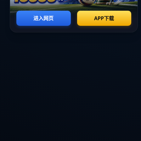
如果从案例分析的角度，回顾中国沙足男队在那届
目中，落后往往意味着更加被动。然而中国队没有
心球员的远射命中，扭转了比赛局势。这种在逆境
出另一种一锤定音的气质，在比分胶着的阶段敢于
中国沙足男队夺得2013沙滩足球亚洲杯冠军的意
制、沙滩足球等项目多被视作“边缘运动”。但这次
对于沙滩足球的关注度，与媒体报道配合形成了良
也有助于引导资源向多样化的足球形式倾斜，让中
在球员个人成长层面，2013年的这座冠军同样具
淘汰，有的人则在地方队与业余队间辗转，职业前
媒体采访的焦点，有的受邀参与校园足球推广活动，
位置的青少年球员来说，这种经历传递出一个清晰信
从中国足球整体生态来看，这次夺冠也推动了管理
何建立常态化的国内沙足联赛，甚至如何在大众休