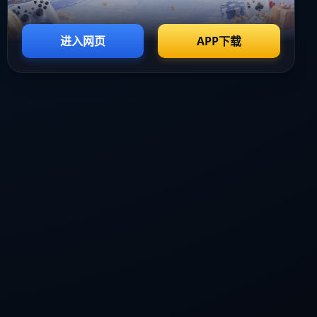
队遇到过比分落后的困境，在沙滩足球这种高风险项
而出现失误。几次成功的抢断反击配合，加上几名核
心理建设方面的用心。到了淘汰赛阶段，球队又展现
击溃对手信心，这也是沙滩足球魅力最集中的体现。
几乎完全被职业联赛和国家队成绩占据，而诸如五人
上有竞争力的项目。某种程度上，这个冠军拉高了外界
赞助商而言，这样的成功案例意味着新的合作机会，
的人因为身高、体型不符合传统位置需求而被草地梯队
条选择盖上了肯定的印章。夺冠之后，不少队员成为
响年轻一代的榜样。对于那些在草地体系中暂时找不到
项目中释放潜力。
何在更多沿海城市建设规范的沙滩足球训练场地，如
滩足球体验赛，通过轻松的互动方式扩大群众基础。