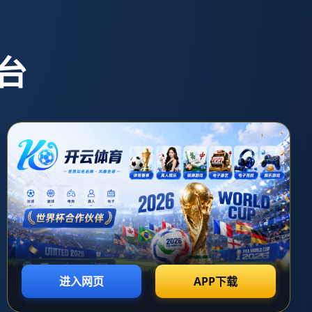
企业新闻
联系方式
当前位置 :
首页
>
企业新闻
流研讨
开区域足球协同发展与资源共享的新大门 当中国足协
具象化 也为中国足球走向更大范围的对话与互动提供
足发展等方面积累了丰富实践 而越南足协在男足国家队