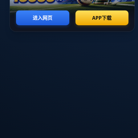
其次是技术与业务层面的互通 更具操作性 通过在京
面 中国足协近年来引入更多科技手段 完善职业裁判
请对方裁判参与青年赛事执法 以实现实战交流 这