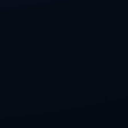
京的研讨中 也谈到如何构建常态化沟通机制与问题反馈
逐步积累互信 改进合作模式 此外 双方还需充分考虑
的重要前提