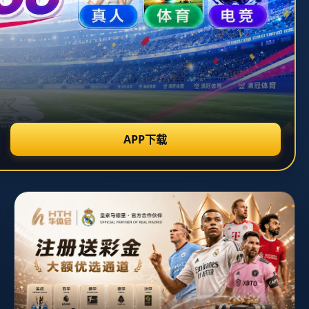
面表现亮眼 双方基于各自优势 构建一种互补型合作关系 成为这份备忘录
作 业务研讨与管理经验分享 被有意识地纳入了长期议程
层面 首先是理念层面的对接 中国足球近年来强调以青训为根基 以联赛为
养体系和相对统一的技战术风格 迅速提升了国际竞争力 双方在研讨中围
南在人才选拔 球员心理建设 小年龄段技战术统一等方面的经验 有助于填