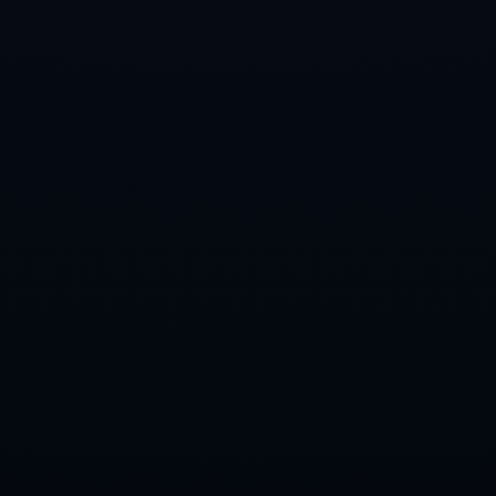
务研讨 是中国足协主动融入亚洲足球整体节奏的一次实践 在全球足球资
 对中国而言 与越南这样在有限资源下取得快速进步的协会开展合作 有
立制度化合作 则为其延长职业化进程和拓展国际影响力提供了新的支点 在
一个事件节点 而更应被视作亚洲足球内部自我优化与共塑未来的一次重要