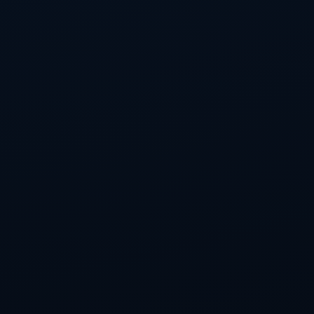
打造本土化的精英训练营 在北京的研讨会上 双方技术
作 组织梯队互访 让中国少年队在东南亚高强度 高
拓宽球员的比赛视野 另一方面也检验各自青训体系在
在北京的业务交流中 双方深入讨论了教练培训课程结构
与临场应变方面形成一套较为成熟的训练方式 中国教练
升一线教练的执教能力 也有助于形成更具区域特色的战
参与与青少年普及 对于足球生态可持续发展的基础性
 以及裁判培训课程 不仅可以提升比赛水平 更重要
 赞助 商业转播与球迷文化发展多年 越南联赛在品
探索 例如 在国内举办“中越青年足球嘉年华” 以比
赞助商和地方政府创造新的品牌与城市形象出口 形成