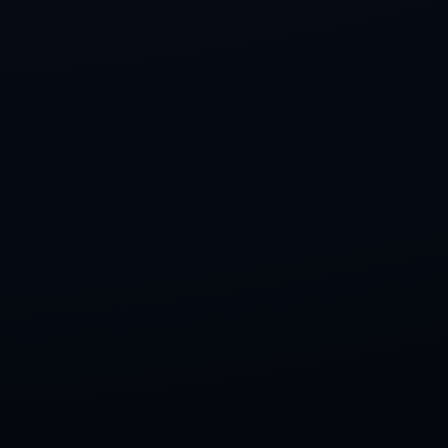
源与话语权高度集中的格局下 区域内的横向联合与深
利于打破某些路径依赖 重新审视自身发展中的盲点 对
这种双向奔赴中 “中国足协与越南足协在京签署合作
尝试