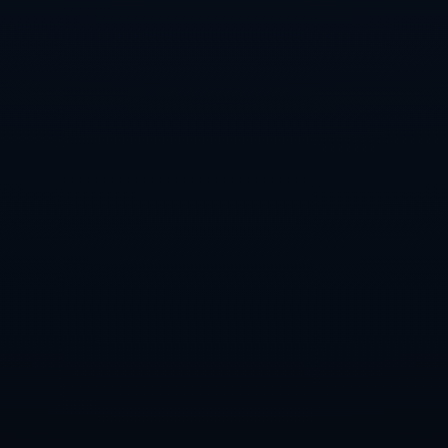
理制度 差异化目标都可能在执行阶段带来摩擦 中国足协与越南足协在北
以设立联合工作小组 定期通过线上会议评估合作项目进展 以小项目为单元 
 在设计联合赛事或交流活动时 保持灵活度和弹性 这也是合作能否长久