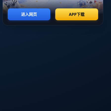
得以面对面拆解各自制度 例如 在裁判选拔与监督方
提到 如何兼顾技术公正与比赛流畅度 并计划在未来邀