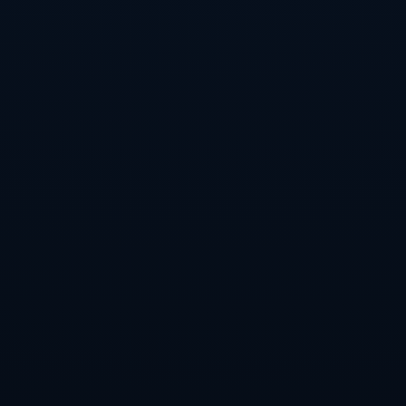
园到俱乐部再到国家队的梯队通道 部分俱乐部通过与欧洲俱乐部的合作 
率和竞争力”展开案例分析 一种可预见的模式是 中国足协通过与越南足协合
年球员可以更多进入中国的高质量训练环境与教学体系 这样的交流 一方面
关键议题 当前 无论是中国还是越南 都在推进本土教练能力提升工程 
课题的引入 越南教练在近年来多次与韩国 日本等外教共事 在战术执行
验 未来通过教练互访 共同研讨训练课例 制定联合研修计划 不仅能提
国家队在亚洲赛场上的整体气质
女足与青少年赛事的合作 这表明中国足协与越南足协都已经意识到 女性
足近年在亚洲赛场进步显著 双方通过共同举办青年女足邀请赛 教练研讨班
育融合”的认知 这种软层面的价值 则是任何技术类合作都难以替代的
需要在赛事平台与商业资源层面形成合力 目前 中国职业联赛体系相对成熟
务交流研讨 双方可以尝试在季前邀请赛 青年杯赛 多城市友谊赛等方面进行
一个面向公众的合作窗口 这不仅能为青年球员提供高质量的竞技平台 也为