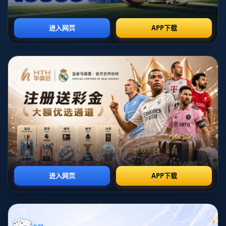
业的新闻服务 更规范的信息发布 更系统的数据资源 让中国足球在
国际舆论场上拥有更清晰 更稳定的形象
第三 这是中外足球交流合作方式升级的信号 过去的合作更多集中
在教练互访 球员留洋 甚至俱乐部之间的友谊赛 而此次对话则将焦
点放在“如何被世界看见”这一更上游的环节 这意味着 交流合作正
从“场上”延伸至“场外” 从技术和战术层面拓展到传播 叙事和品牌
建设层面 这种升级对提升中国足球的整体生态有着长期价值
长期以来 关于中国足球的国际报道往往陷入几个固化印象 要么是
以成绩不佳为主线的“失望叙事” 要么是片面放大的“金元故事” 甚
至有时夹杂着刻板偏见 这不仅无法反映中国足球的真实复杂性 还
在无形中削弱了潜在合作伙伴的信心 奥格访问中国足协 恰恰提供
了一个契机 去共同构建一种更平衡 更专业的叙事框架
在新叙事中 一方面需要如实呈现中国足球面临的短板 例如青训体
系尚在完善 职业联赛治理仍需优化 国家队竞争力有待提升 这些问
题如果被遮掩 不利于建立国际社会的信任 另一方面 更应突出结构
性进步 比如联赛监管趋严 足坛反腐力度加大 女足发展持续突破 青
少年参与足球的群体不断扩大 等等 通过问题与进步并行的报道结
构 才可能让外界看到中国足球“在路上”的真实状态 而非简单的
“好”或“不好”