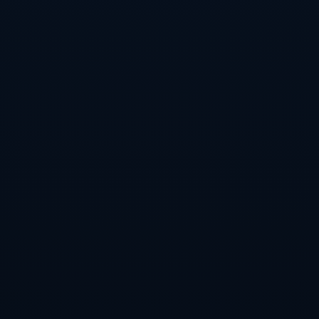
在人才合作层面 则可以考虑搭建新闻与足球复合型人才的交流平
台 比如挑选年轻的体育记者前往欧洲俱乐部和联赛机构 实习和参
与报道 同时邀请有深度报道经验的外国记者 来到中国长期观察中
超联赛 青训基地 女足联赛等 通过这种跨文化沉浸式体验 培养一批
对中国足球有长期认知 又能以国际语言讲述故事的专业人才 这种
人才储备 对未来十年的对外传播格局至关重要
在内容创新合作层面 双方可以共同开发专题性项目 比如围绕“青训
如何改变一座城市的体育生态” “中国女足在亚洲的竞争力演变” 等
命题 做系列深度报道 或纪实短片 既满足国际媒体对故事性的需求
又有利于中国足球向世界展现多层次的形象 而非仅仅围绕某一个
比赛结果起伏摇摆
为了更直观地理解奥格到访可能带来的合作方向 不妨构建一个合
理的假想场景 假设在此次会谈后 中国足协与法新社达成共识 以
“青少年足球发展”为切入口 推出一项为期三年的联合报道计划 选
取若干个具有代表性的城市青训项目 进行长期跟踪
在项目推进中 中国足协提供对青训中心 教练团队 校园足球联赛等
资源的长期开放协助 允许记者定期进入训练场 校园赛场 教练会议
甚至家庭访谈 而法新社则负责根据国际受众的阅读习惯 提炼出最
具共鸣感的故事线 比如一个孩子如何在兼顾课业与训练的前提下