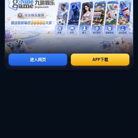
新疆队本赛季的战术典范。
### **战术核心赵睿，稳定全场局面**
作为新疆队后场核心的赵睿，在这场比赛中虽然得分没有皮特森那
么耀眼，但他依然是场上的“稳压器”。全场贡献**12分**的他，在
组织进攻、传导球权方面表现沉稳，多次帮助球队化解危机。尤为
关键的是，在第3节天津队掀起反扑期间，赵睿的突破上篮和外线
中投成为了遏制对手攻势的关键。
从赵睿的表现可以看出，他不仅仅是一个得分手，同时将精力分配
在团队的串联上。这种大局观和战术意识，正是新疆队能够轻松取