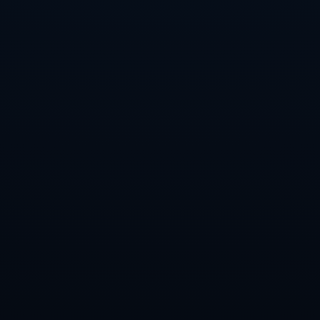
胜的重要保障之一。
### **李炎哲：篮下屏障成取胜基石**
内线球员李炎哲的炸裂表现同样不容忽视。他在比赛中不仅斩获
**16分**，还拿下了**9个篮板球**，为球队建立了坚固的篮下屏
障。尤其在防守方面，李炎哲的存在多次破坏了天津队的进攻节
奏，为新疆队的外线火力提供了充分支撑。
案例分析可以体现李炎哲的重要性：天津队的几次快攻节奏被李炎
哲拦下，而他抢到的关键篮板球则成为新疆队反击得分的基础。这
也说明了，虽然外线是新疆队本场比赛的亮点，但他们的内线实力
同样不可小觑。