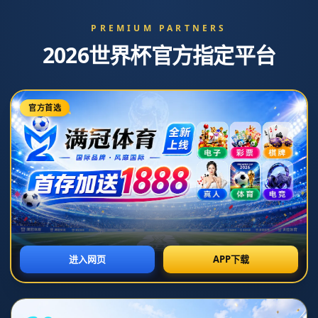
CONTRAC
新闻中心
新闻中心
分类
意甲第22輪亞特蘭大0-0國際米蘭 漢達諾維奇
屢獻神撲力保城門不失.
时间：2026-07-07T16:28:28+08:00