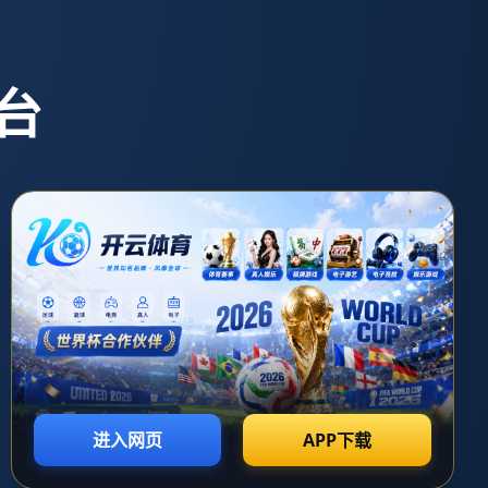
企业新闻
联系方式
当前位置 :
首页
>
企业新闻
哥合作.
际形象传播的舞台。近日，西班牙首相佩德罗·桑切
联合主办的赛事。从地缘合作到历史渊源，这一倡议不