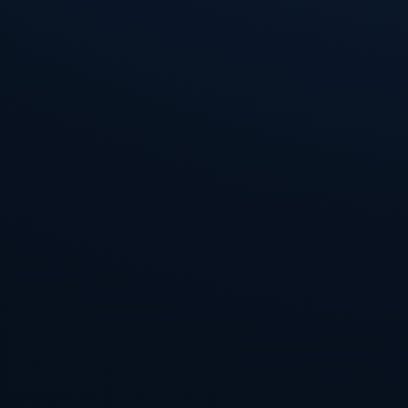
哥伯纳乌球场、葡萄牙的光明球场以及摩洛哥的卡
---
### 历史渊源与文化融合：三国联合申办的独特卖点