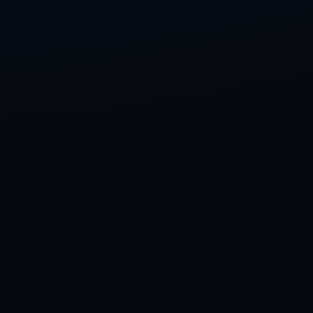
2030年世界杯申办竞争**中，三国的竞争并不轻
——首届世界杯正是在乌拉圭举办。而另一个强劲对
球领域中的进步也不容忽视，尤其是在2022年卡
展的纽带。通过三国联合申办模式，不仅能让世界杯
发，体现了**全球化背景下跨洲体育合作的新方向