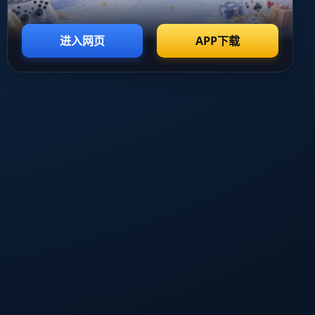
也会为旅游业和国家经济注入新的活力。而联合葡萄牙
。西班牙以此姿态，不仅巩固了与邻国葡萄牙的传统
、可持续的世界杯成为可能。例如，西班牙的圣地亚