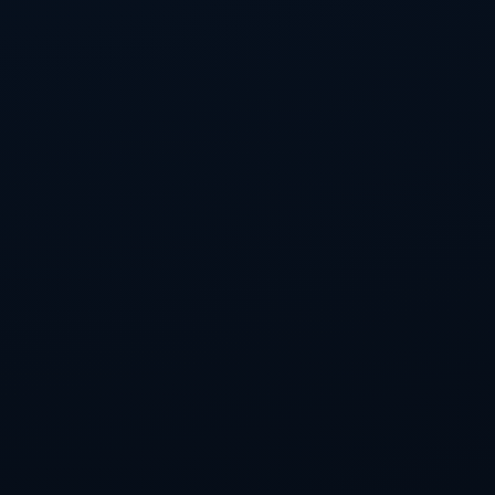
，无论是文艺复兴时期的影响，还是阿尔安达卢斯的
文化交融的独特体验。
500万，而游客消费为该国贡献了超过140亿美元