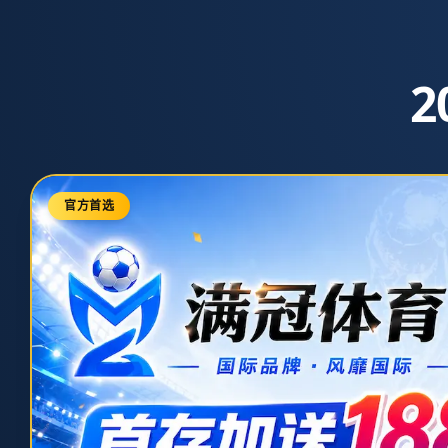
公司动态
行业资讯
西班牙
### 西班牙首相表明申办2030世界杯的决心，寻
**前言**
随着全球体育赛事的影响力日益扩大，国际足联世界
斯明确表达了其领导的政府将全力支持申办**203