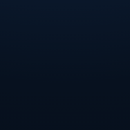
萨布兰卡体育场都已被列入潜在比赛场地名单。