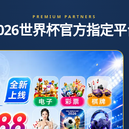
首页
关于我们
产品中心
CONTRAC
新闻中心
助攻 阿努諾比31分7籃板 巴恩斯24分8籃板 尼克斯隊
时间：2026-07-07T16:28:28+08:00
战场**