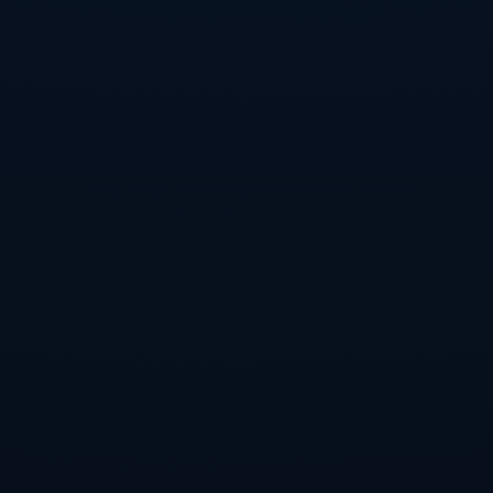
有亮点。**OG·阿努诺比全场砍下31分、7篮板，成为猛龙表现最为亮
合陷入苦战。此外，年轻的斯科蒂·巴恩斯（Scottie Barnes）也有
一些问题，例如进攻体系过于依赖核心球员的发挥，缺乏足够的角色球员
点，如何将阿努诺比、巴恩斯等核心力量与其他队员更好地融合，是迈向