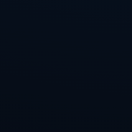
### **核心球员数据对比，胜负早有端倪**
数据不会说谎，细品本场比赛，尼克斯胜利的重要
持。相较之下，猛龙虽然也有**阿努诺比和巴恩斯