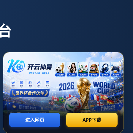
企业新闻
联系方式
当前位置 :
首页
>
企业新闻
擊敗猛龍隊取得8連勝.