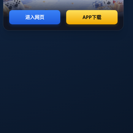
充满了激烈的对抗，还展现了双方核心球员的超强个
，更令本场对决成为球迷热议的焦点。这是一场体现团队协作与
龙队，始终保持了冷静与专注。全队在核心火力点的
**，不仅在篮下屡屡得手，还用精准的传球带动队