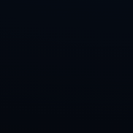
貝弗利指出新一代球員享有五年成長期 而甜瓜韋德