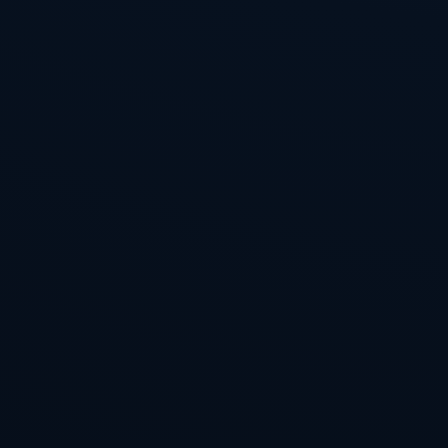
### **猛龙队困境难解，阿努诺比独挑大梁**
尽管猛龙队未能打破尼克斯连胜的步伐，但他们并非没
态，尤其在外线投篮和快速突破方面，让尼克斯在多个回
来核心的潜力。
不过，这场比赛也暴露了猛龙队在与强队对抗时的
得办法不多。这一点或许是猛龙未来需要改进的重