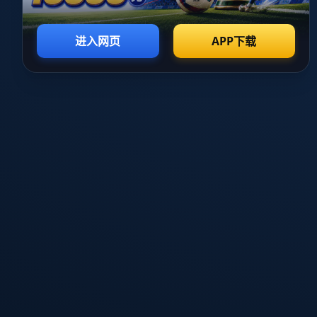
在最新一场NBA常规赛中，尼克斯队凭借全队较为
人能力，特别是卡尔-安东尼·唐斯（Karl-Antho
个人英雄主义完美融合的篮球盛宴。
### **尼克斯战术得当，八连胜气势如虹**
尼克斯队本赛季展现了强势的复苏态势，逐步成为
带领下，稳扎稳打，最终以扎实攻防锁定胜局。**唐
友，成为尼克斯进攻体系中的重要枢纽。