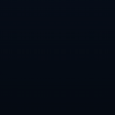
### **案例分析：齐达内的传承与金球的“皇马效应”**
在足球历史中，不乏球员通过加盟皇家马德里大大提升职业生涯高
度的例子。齐达内便是极好的案例。在2001年转会皇马之前，他已
是当时的顶尖球星，但正是在伯纳乌的岁月里，他的伟大得以封
神。同样，克里斯蒂亚诺·罗纳尔多在曼联时期已为足坛瞩目，但
在转会到皇马后，他通过无与伦比的进球能力与冠军荣誉，堆积出
了无数金球奖奖杯。
这种“皇马效应”有望延续到**姆巴佩和贝林厄姆身上**。对于贝林
厄姆来说，他不仅需要持续稳定的表现，还需在欧冠、联赛等重大
赛事中发挥主导作用，复制甚至超越齐达内的成就。而对于姆巴