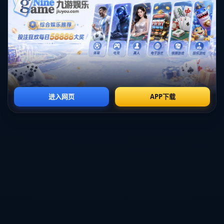
大罗的评论无疑掀起了一番热议，他高度评价贝林厄姆，并直言这
位英格兰中场的表现让他联想到法国传奇**齐内丁·齐达内**。众
所周知，齐达内在效力皇马期间，不仅是一名出色的“大脑型”中
场，更是球队关键时刻的救世主。他在2002年欧冠决赛中那记惊世
骇俗的凌空抽射，更是足球史上的经典瞬间。而**贝林厄姆的成长
轨迹与齐达内有许多相似之处**——两人都具备极高的足球智商，
控制进攻节奏游刃有余，同时在重要比赛中总能挺身而出，带领球
队走出困局。
贝林厄姆的全面性以及其在场上的领袖气质，正是大罗将其与齐达
内相提并论的关键所在。尽管前者的职业生涯才刚刚起步，但毫无
疑问，他已成为皇马复兴计划的重要核心。
### **姆巴佩与皇马：金球奖的“最后一块拼图”**