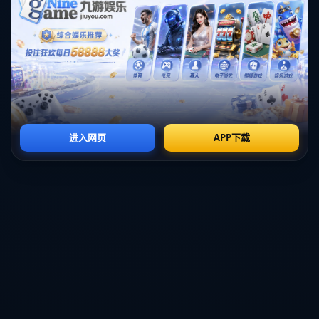
在回顧過去的數場交鋒時，我們不難發現**雙方交集裡的小插曲和
微妙平衡**。阿森納雖在歷史對戰中占優，但水晶宮在近幾次比賽
中並不畏懼對手，曾給槍手們制造了多次苦果。這樣的背景下，本
場比賽或將再度成為令人期待的碰撞。
值得一提的是，球員的狀態將直接影響比賽的走向。在阿森納方
面，新援的融入和進攻火力無疑是比賽的看點，而水晶宮的主力攻