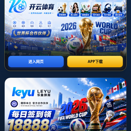
**英超第2輪水晶宮vs阿森納前瞻：倫敦德比再度燃起，槍手老鷹
誰能續勝勢？**
作為英超賽季初的精彩交鋒之一，水晶宮與阿森納的對決無疑讓倫
敦德比的魅力再度升溫。_在這場充滿競爭與激情的比賽中，雙方
球隊不僅求勝心切，也各懷心思，力求在積分榜上爭得一席之地。
_
**對於阿森納來說，這場對決不僅是一場普通的比賽，更是對本賽
季開局狀態的檢驗。** 上賽季末段的微弱表現顯示出槍手的一些
問題，但是本賽季的引援讓球迷們重新燃起了希望。**新星的加盟