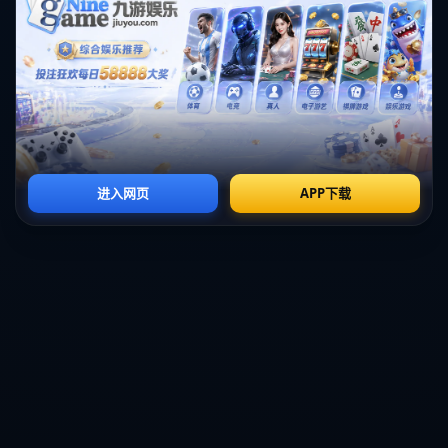
候，米切尔毫不犹豫地接管比赛！最终，他在末节的**12分和关键
助攻**，直接帮助骑士完成逆转胜利。
事实上，这不是米切尔第一次展现关键球能力。在过去几个赛季，
他屡次扮演球队救世主的角色，比如2022年季后赛中对阵掘金的系
列赛，他曾多次在逆境中用实际行动证明了自己是值得信赖的球场
终结者。类似这样的表现，让米切尔的“第四节先生”这一称号名副
其实。
### 关键先生的重要性
在NBA，一个领域的顶尖球星不仅需要具备出色的个人能力，更需
要在**逆境中展现稳定的心理素质**和团队责任感。在本场比赛
中，当投篮不佳时，米切尔没有选择自顾自地强行进攻，而是把比
赛重点转移到传球、防守和关键时刻的爆发，正是这些决策才让他
在第四节为球队奠定了胜局。这样的表现带给球队的信心远超数据
本身，这也体现了他为何能够成为骑士队的绝对核心。
### 启示：状态起伏并不可怕
对于普通球员来说，像米切尔这样的低迷开局可能会成为无法翻越
的心理障碍。但优秀的球员懂得调整心态，将比赛纳入自己的掌
控。本场比赛印证了一个事实：**投篮命中率固然重要，但关键时
刻挺身而出的能力才真正决定一名球员的价值**。米切尔在关键时