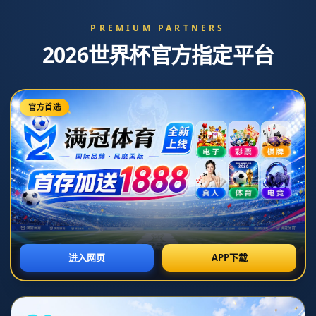
CONTRAC
新闻中心
新闻中心
分类
米切爾：今晚投籃不佳 但第四節體現了我的價
值.
时间：2026-07-07T16:28:28+08:00