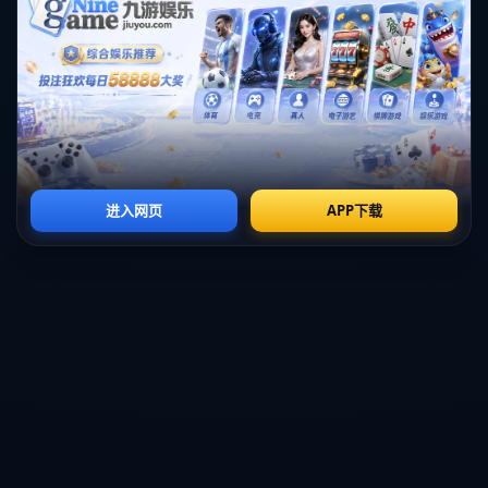
的进球体现了他在边路强大的突破能力与射术，而佛罗伦萨的反击
则显现出他们在战术执行上的精准**。
两队的这场比赛不仅仅是一场积分榜上的争夺，同时也为其他争冠
球队敲响了警钟。如何在接下来的比赛中稳扎稳打，是国际米兰主
教练需要深思的问题。
**案例分析：劳塔罗的无效进球**
劳塔罗进球无效的判罚在赛后引发了广泛讨论。这一事件不仅在技
术层面提出了新的挑战，也让主教练在战术制定时更加谨慎。无论
是对手的防守策略还是裁判的临场判罚，劳塔罗的表现都展现了其
在赛场上的敏锐洞察力和执行力。此案例表明，尽管技术在进步，
裁判的判断依然是影响比赛结果的重要因素。