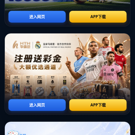
泪水在某个夜晚无声地流下。这些泪水不仅是因痛苦，更是他知道
离梦想还有一段长路要走的无奈。
然而，这些眼泪并没有让他停下脚步。相反，它们成为了加維自我
激励的一部分，促使他在康复训练中更加努力。在专业团队的帮助
下，他逐渐恢复体力和信心，准备重回赛场。这一段跌宕起伏的恢
复期，显示出他在面对挫折时的坚韧不拔。
**案例分析：类似的勇敢瞬间**
在体育历史中，加維的经历并非孤例。例如，著名篮球运动员科比
·布莱恩特在遭遇跟腱断裂后，依然选择站上罚球线完成比赛。这
样的瞬间不仅教会我们何为真正的体育精神，更深深激励着每一个
热爱运动的人。
这些故事中包含的不仅是对于个人技能的展示，更是对精神的考
验。这种精神力量影响深远，不仅限于体育领域，而是遍及生活中
的各个方面。