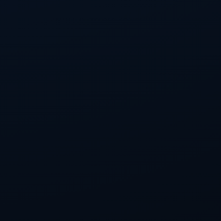
调性让人看到了**阿森纳系统化提升的痕迹**，
於依賴傳統的邊路推進**，無法在中路制造更多威
战术多样性，才能在强队面前站稳脚跟。