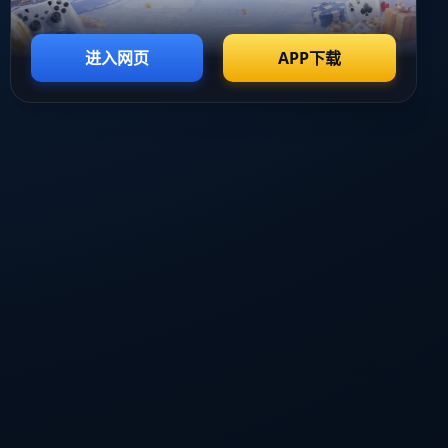
*最終，阿森納以2-0完勝水晶宮，憑藉馬丁內利的
提供了許多值得探討的亮點。
賽定下了基調，同时也证明了他作為**球隊進攻核
*从這场首战来看，馬丁內利進一步提升了自己，证
迫力讓水晶宮防守球員自亂陣腳，最終導致乌龙球。
近年来从边锋渐渐进化为能组织、能射门的“全能型”
了不錯的效果。**无论是中场组织还是防守端的稳