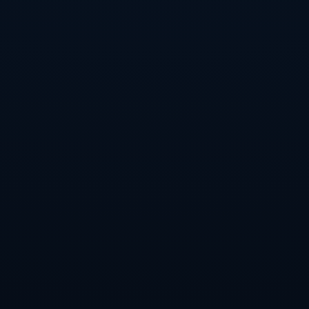
**。
有序，而防线核心萨利巴则多次成功拦截水晶宫的反击。这种攻防两端的协
。
與阿森纳抗衡。雖然扎哈的個人能力一如既往出色，但**球队集体進攻過
出現判斷失误。这也揭示了水晶宫可能需要在未来的赛季中，更多地引入