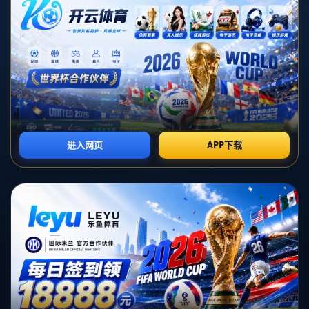
**中國進球被否定！亞洲杯裁判爭議？**
在亞洲杯這一備受矚目的賽事中，裁判的判決一直是比賽爭議的焦
點。近期，中國隊在一場關鍵比賽中遭遇了一次*進球被否定*的事
件，引發了廣泛的討論和關注。這一判決是否合理？亞洲杯裁判的
判罰是否一致公正？我們將深入探討這一問題的本質，並結合實例
來分析裁判爭議的由來。
在足球賽場上，裁判的決定有時會成為比賽結果的*決定性因素*。
在這場比賽中，中國隊在進攻中表現強勢，憑藉一記精彩的射門突
破了對方防線，將球送入網內。然而，這一進球卻因為被判越位而
遭到否決。這一判決隨即引發了中國球迷的強烈不滿，甚至有媒體
用“裁判黑哨”來形容。