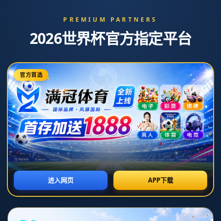
CONTRAC
新闻中心
新闻中心
分类
中國進球被否定！亞洲杯裁判爭議？.
时间：2026-07-07T16:28:28+08:00