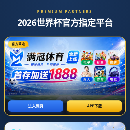
CONTRAC
新闻中心
新闻中心
分类
阿根廷奪冠大狂歡慶祝臨時終止 梅西球隊各自
返家、不應見費爾南德斯總統邀請背後原因曝
光.
时间：2026-07-07T16:28:28+08:00