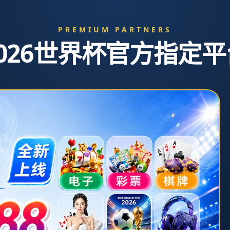
首页
关于我们
产品中心
CONTRAC
新闻中心
上海德比贡献一切精彩要素 申花赢球保住冠军悬念
时间：2026-07-07T16:28:28+08:00
念
人瞩目的焦点赛事。近期在这场激烈的对抗中，**上海申花**凭借出色
赛不仅充满了惊心动魄的瞬间，更是精彩要素的集中体现。