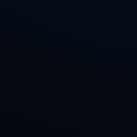
论着本场比赛的细节和未来的冠军悬念。**面对即
## 5. 决赛季的迫切性与期望
目前，联赛的冠军争夺日益激烈，作为传统强队的申
为这个赛季最闪亮的明星。同时，这也为中国足球
总之，这场上海德比不仅让我们欣赏到了足球的魅
了更多可能性，而这份悬念亦令我们倍感期待。
杨毅：总局已不再信任这届篮协在男篮上的选择
利拉德交易有新动向？雷霆或再扮演黑马角色