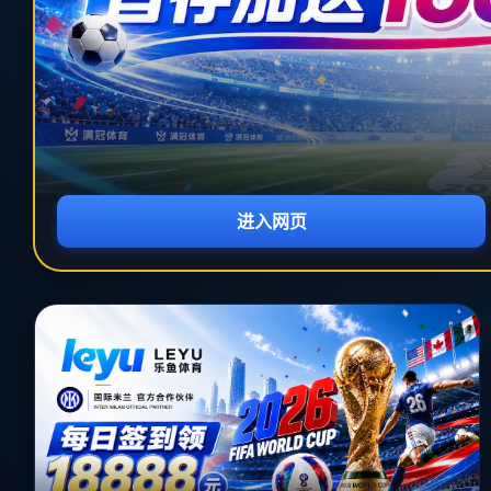
## 1. 精彩的战术对决
本场比赛，双方球队在战术布置上各显神通。申花
中，成功遏制了对手的多次进攻。而在进攻端，他们