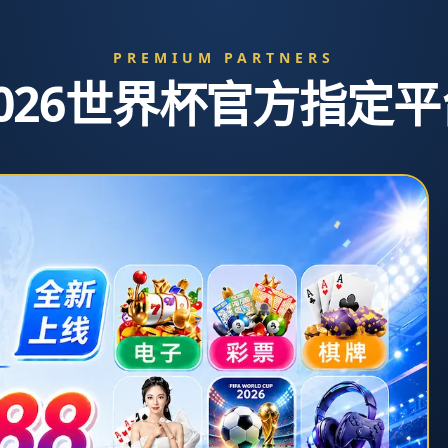
首页
关于我们
产品中心
CONTRAC
新闻中心
库里：新赛季是猎人非猎物 掘金是我们的靶子
时间：2026-07-07T16:28:28+08:00
之间的对抗常常决定了赛季的走向。金州勇士的明星后卫**斯蒂芬·库里（St
仅揭示了库里对新赛季的期待，更体现了勇士队希望重回巅峰的决心和战