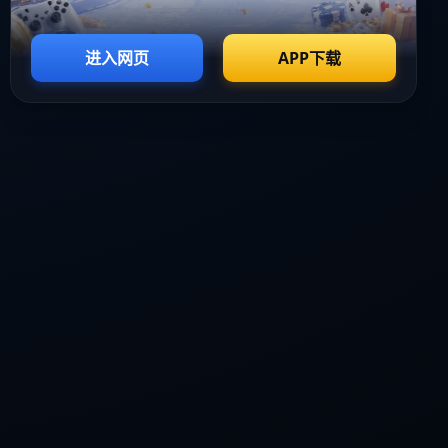
。
对掘金这样的强劲对手，勇士需要不断调整和优化战
拭目以待。