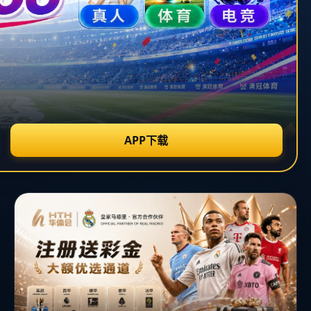
这番话揭示了一种**猎人心态**。过去几个赛季，勇士队在经历了伤病
在竞争激烈的西部联盟中立足。而这一心态的转变，意味着勇士不再是被
**。掘金队作为上赛季的总冠军，无疑是竞争对手中最具威胁的存在。掘金的核
的灵魂。勇士需要找到破解约基奇的办法，以脱颖而出。
，他们在**防守端**的强度需要提升。在与掘金的对抗中，勇士必须限
还可以通过自身的强项来反制掘金的攻击。
的角色球员，不仅能为主力减轻负担，还能在关键时刻提供稳定的得分保障
。例如，在2022年的季后赛中，勇士在首轮与掘金交锋，以4-1的战