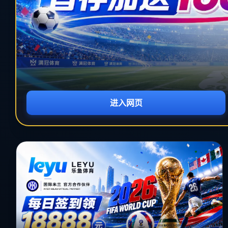
随着新赛季的临近，各支球队都在积极备战。库里的
战。库里认为，球队必须具备进攻性和侵略性，才能
### **掘金：勇士新的竞争靶子**
在提到掘金队时，库里明确将其视为本赛季的**主要目标
**以其全面的技术和出色的篮球智商，成为了球队
### **勇士的战术调整**
为了达成目标，勇士队在战术上需要有所调整。首先
利用**快速反击**和**精准的三分球**，勇士队
其次，勇士在阵容深度上也需加强。引进一些有经验
为勇士反超掘金的重要法宝。
### **案例分析：过去的对决**
在过去的几个赛季中，勇士与掘金的对决屡屡令人瞩目