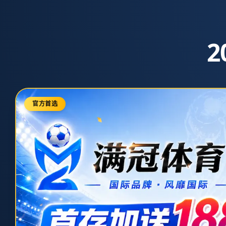
公司动态
行业资讯
**约基奇的绝佳表现**再次证明了他的MVP价
仅展现了球员的技术实力，也为球迷带来了满满的
**前言**：篮球是一项充满激情和意外的运动，每
时赛中艰难战胜了猛龙。而在同一夜晚，公牛队的