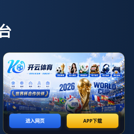
企业新闻
联系方式
当前位置 :
首页
>
企业新闻
而公牛则在另一场对决中逆转击败灰熊。这两场比赛不
凭借40分和10个篮板的出色表现**，带领掘金在加