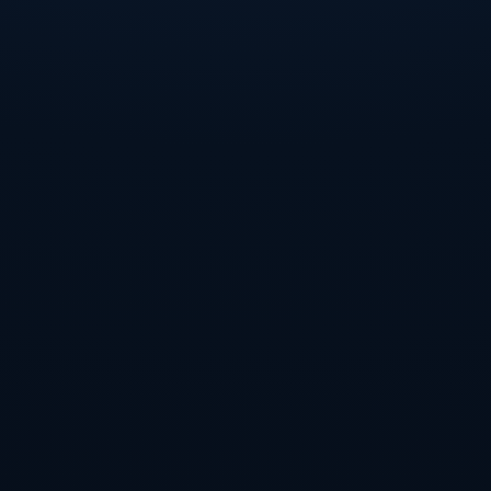
同样展现了球队的韧性和毅力。在比赛的前三节，公牛一度落后，但他们