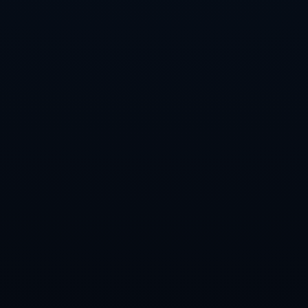
之不易。约基奇和公牛的出色表现，为球迷奉上了扣人心弦的精彩时刻，