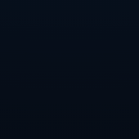
，也提振了球队士气，为接下来的赛季奠定了良好的基础。
准的战术调整。**在第四节的比赛中，公牛换上全场紧逼的防守策略，成
精准投篮上演了一场精彩的逆袭。