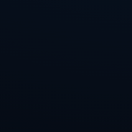
得胜利。这场胜利不仅让公牛在积分榜上更进一步
公牛能逆转成功，离不开每位球员的拼搏和主教练精
比分差距。最终，公牛以强硬的防守和关键时刻的
### 结语