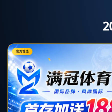
公司动态
行业资讯
### 麦克托米奈：当所有人否定滕哈赫时，他带队夺
在足球的世界中，教练和球员的互动常常决定着球队
未能达到球迷和媒体的期待时。然而，在这些质疑
之间的坚韧关系。