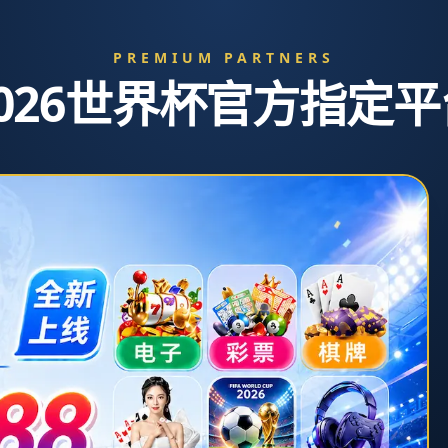
首页
关于我们
产品中心
CONTRAC
新闻中心
麦克托米奈：当所有人否定滕哈赫时，他带队夺冠
时间：2026-07-07T16:28:28+08:00
冠
的命运。**麦克托米奈**的故事恰恰验证了这一点。在滕哈赫执教曼联
声中，麦克托米奈却选择了支持教练，最终带领球队走向了成功。这一切