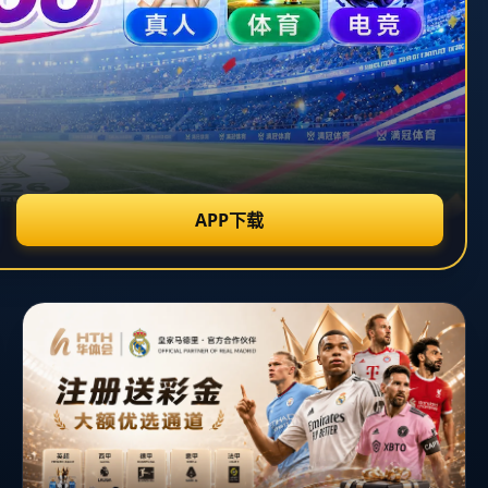
，他不但在进攻端保持了高效的投篮命中率，还在防守端连续抢下关键篮
了自己超凡的全面性。他不但在进攻端频频得分，还通过精准的传球让队
策和领导力无疑是湖人队能够在关键时刻保持冷静并掌控比赛的重要因素
为重、外线突袭”的比赛策略。在浓眉的强力支撑下，湖人通过内线进攻
弃外线的机会，尤其在第二和第三节阶段，通过外线准确的三分投篮，湖
守，并一度将比分差距缩小。然而，在詹姆斯的指挥下，湖人队做出了迅
场变化令勇士防不胜防，使得湖人最终稳住了领先优势。
赛中提高外线防守，特别是针对勇士队如斯蒂芬·库里这样的三分投篮高
内外结合的战术优势，精细化他们的比赛策略，力争在系列赛中再接再厉