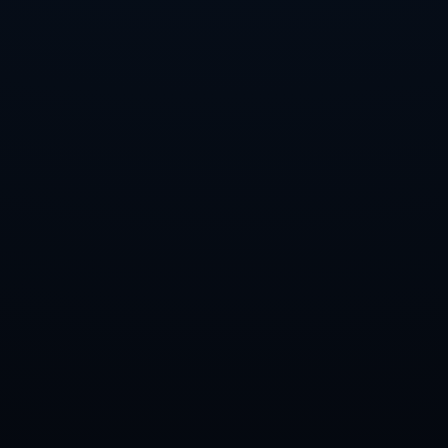
人队整体策略的分析，我们可以看到此役湖人的胜利不仅仅是球星的个人
利归属。湖人队只有继续保持高强度的攻防表现，才能在这波系列赛中占