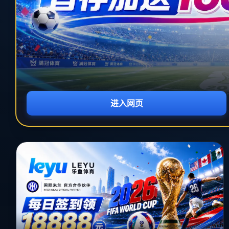
一开始，浓眉便频频利用身体优势在禁区予取予求
**詹姆斯的全能数据**
在浓眉的出色发挥掩护下，勒布朗·詹姆斯依旧展现
了湖人队快速转换和半场进攻的重要枢纽。他的决
**内线与外线博弈：湖人队的战略意图**
针对勇士队的外线三分火力，湖人队制定了以“内线
弱了他们外线的进攻效率。与此同时，湖人并未放
**案例分析：关键时刻的灵活应变**
在比赛的最后几分钟，勇士队依然保持高强度的防
由戴维斯和詹姆斯两个强点频繁冲击篮筐。这一临
**展望未来：湖人队的优势与提升空间**
尽管湖人赢得这场硬仗，他们依然需要在接下来的比
的重要因素。相信在后续比赛中，湖人将继续发挥