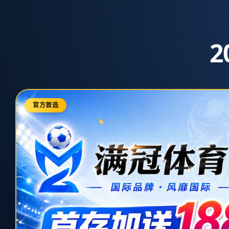
公司动态
行业资讯
**湖人队在季后赛首场比赛中凭借强大的内线优势取
狂砍***30分和23个篮板***，成为球队内线的不
**比赛回顾：浓眉的统治级表现**
在面对勇士队的挑战时，安东尼·戴维斯用他的表现