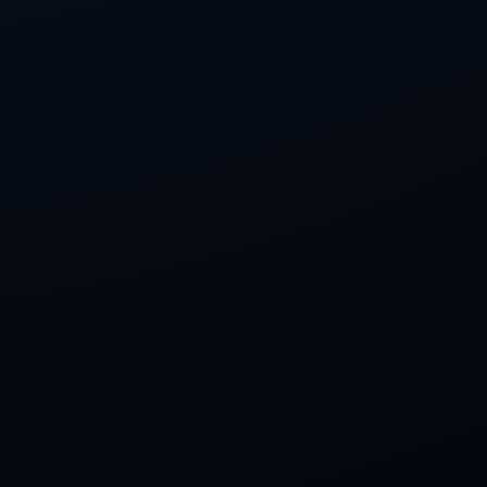
秀，也是团队战术思维的高度体现。在如此竞争激烈
据主动。