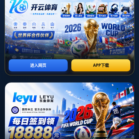
### NBA新赛季新增对决周 德比战恩怨对决轮番上演
随着全新的NBA赛季的到来，球迷们不仅期待着球员的表现，还对
新的赛季安排充满了好奇。在本赛季中，NBA特别新增了“对决周”
这一环节，让各大城市的德比战成为了比赛日程中的一大亮点。这
一新举措不仅增加了比赛的观赏性，更加激发了球迷之间的热情和
球队的竞争意识。
**德比战**，在任何一种体育联赛中，都是最受关注的对抗之一。
在NBA，德比战不仅仅是两支球队的对抗，更是城市荣誉、历史恩
怨与球迷文化的深层次较量。例如，洛杉矶湖人对阵洛杉矶快船的
比赛，往往吸引着整个城市的目光，两队的对决充满了火药味。这
样的背景设定，让德比战不仅仅是一场比赛，更是一场融合情感、
文化和竞争的盛宴。
在本赛季的“对决周”中，NBA将会极大地聚焦于这些经典对抗。例
如，**纽约尼克斯**与**布鲁克林篮网**的城市德比将再次成为媒
体与球迷关注的焦点。近年来，随着两队实力的增强，每次交锋都
充满了悬念和戏剧性，甚至促成了无数争议和话题。
**对决周**所体现的不仅是竞技层面的较量，更是球队管理、战术
布置与球员心态的集中展示。以**波士顿凯尔特人**与**费城76人